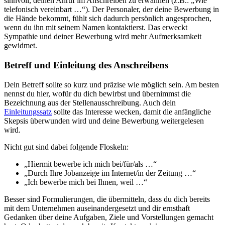
sinnvoll, deinen Anruf im Anschreiben zu erwähnen (z.B.: „Wie
telefonisch vereinbart …“). Der Personaler, der deine Bewerbung in
die Hände bekommt, fühlt sich dadurch persönlich angesprochen,
wenn du ihn mit seinem Namen kontaktierst. Das erweckt
Sympathie und deiner Bewerbung wird mehr Aufmerksamkeit
gewidmet.
Betreff und Einleitung des Anschreibens
Dein Betreff sollte so kurz und präzise wie möglich sein. Am besten
nennst du hier, wofür du dich bewirbst und übernimmst die
Bezeichnung aus der Stellenausschreibung. Auch dein
Einleitungssatz
sollte das Interesse wecken, damit die anfängliche
Skepsis überwunden wird und deine Bewerbung weitergelesen
wird.
Nicht gut sind dabei folgende Floskeln:
„Hiermit bewerbe ich mich bei/für/als …“
„Durch Ihre Jobanzeige im Internet/in der Zeitung …“
„Ich bewerbe mich bei Ihnen, weil …“
Besser sind Formulierungen, die übermitteln, dass du dich bereits
mit dem Unternehmen auseinandergesetzt und dir ernsthaft
Gedanken über deine Aufgaben, Ziele und Vorstellungen gemacht