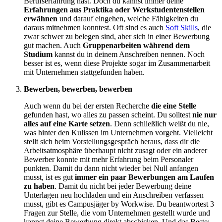
Berufserfahrung hast. Doch du kannst immer deine
Erfahrungen aus Praktika oder Werkstudentenstellen
erwähnen
und darauf eingehen, welche Fähigkeiten du
daraus mitnehmen konntest. Oft sind es auch
Soft Skills
, die
zwar schwer zu belegen sind, aber sich in einer Bewerbung
gut machen. Auch
Gruppenarbeiten während dem
Studium
kannst du in deinem Anschreiben nennen. Noch
besser ist es, wenn diese Projekte sogar im Zusammenarbeit
mit Unternehmen stattgefunden haben.
Bewerben, bewerben, bewerben
Auch wenn du bei der ersten Recherche
die eine Stelle
gefunden hast, wo alles zu passen scheint. Du solltest
nie nur
alles auf eine Karte setzen
. Denn schließlich weißt du nie,
was hinter den Kulissen im Unternehmen vorgeht. Vielleicht
stellt sich beim Vorstellungsgespräch heraus, dass dir die
Arbeitsatmosphäre überhaupt nicht zusagt oder ein anderer
Bewerber konnte mit mehr Erfahrung beim Personaler
punkten. Damit du dann nicht wieder bei Null anfangen
musst, ist es gut
immer ein paar Bewerbungen am Laufen
zu haben
. Damit du nicht bei jeder Bewerbung deine
Unterlagen neu hochladen und ein Anschreiben verfassen
musst, gibt es Campusjäger by Workwise. Du beantwortest 3
Fragen zur Stelle, die vom Unternehmen gestellt wurde und
kannst deine Bewerbung direkt abschicken. Und das Beste: