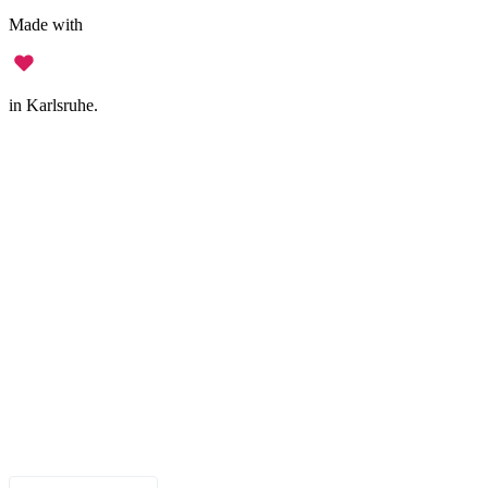
Made with
in Karlsruhe.
Impressum
•
Datenschutz
•
Nutzungsbedingungen
•
Haftungsausschluss
•
Barrierefreiheit