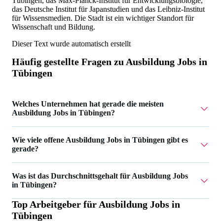
Tübingen, das Max-Planck-Institut für Entwicklungsbiologie,
das Deutsche Institut für Japanstudien und das Leibniz-Institut
für Wissensmedien. Die Stadt ist ein wichtiger Standort für
Wissenschaft und Bildung.
Dieser Text wurde automatisch erstellt
Häufig gestellte Fragen zu
Ausbildung Jobs in
Tübingen
Welches Unternehmen hat gerade die meisten
Ausbildung Jobs in Tübingen?
DataSmart Point GmbH hat 4 Ausbildung Jobs in
Wie viele offene Ausbildung Jobs in Tübingen gibt es
Tübingen.
gerade?
Aktuell gibt es 6 Ausbildung Jobs in Tübingen.
Was ist das Durchschnittsgehalt für Ausbildung Jobs
in Tübingen?
Top Arbeitgeber für
Ausbildung Jobs in
Das Durchschnittsgehalt für Ausbildung Jobs in Tübingen
Tübingen
ist 1.300 €.