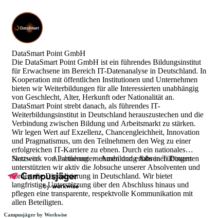
DataSmart Point GmbH
Die DataSmart Point GmbH ist ein führendes Bildungsinstitut
für Erwachsene im Bereich IT-Datenanalyse in Deutschland. In
Kooperation mit öffentlichen Institutionen und Unternehmen
bieten wir Weiterbildungen für alle Interessierten unabhängig
von Geschlecht, Alter, Herkunft oder Nationalität an.
DataSmart Point strebt danach, als führendes IT-
Weiterbildungsinstitut in Deutschland herauszustechen und die
Verbindung zwischen Bildung und Arbeitsmarkt zu stärken.
Wir legen Wert auf Exzellenz, Chancengleichheit, Innovation
und Pragmatismus, um den Teilnehmern den Weg zu einer
erfolgreichen IT-Karriere zu ebnen. Durch ein nationales
Netzwerk von Partnerunternehmen und erfahrenen Dozenten
Startseite
Ausbildung
Ausbildung Jobs in Tübingen
unterstützten wir aktiv die Jobsuche unserer Absolventen und
fördert die Digitalisierung in Deutschland. Wir bietet
langfristige Unterstützung über den Abschluss hinaus und
pflegen eine transparente, respektvolle Kommunikation mit
allen Beteiligten.
Campusjäger by Workwise