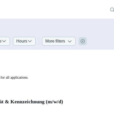
e
Hours
More filters
for all applications.
tät & Kennzeichnung (m/w/d)