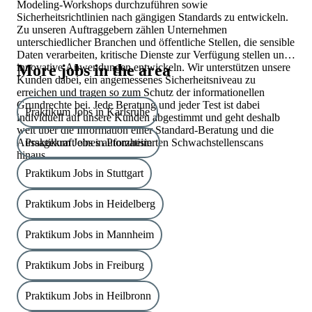
Modeling-Workshops durchzuführen sowie
Sicherheitsrichtlinien nach gängigen Standards zu entwickeln.
Zu unseren Auftraggebern zählen Unternehmen
unterschiedlicher Branchen und öffentliche Stellen, die sensible
Daten verarbeiten, kritische Dienste zur Verfügung stellen und
innovative Anwendungen entwickeln. Wir unterstützen unsere
More jobs in the area
Kunden dabei, ein angemessenes Sicherheitsniveau zu
erreichen und tragen so zum Schutz der informationellen
Grundrechte bei. Jede Beratung und jeder Test ist dabei
Praktikum Jobs in Karlsruhe
individuell auf unsere Kunden abgestimmt und geht deshalb
weit über die Information einer Standard-Beratung und die
Aussagekraft eines automatisierten Schwachstellenscans
Praktikum Jobs in Pforzheim
hinaus.
Praktikum Jobs in Stuttgart
Praktikum Jobs in Heidelberg
Praktikum Jobs in Mannheim
Praktikum Jobs in Freiburg
Praktikum Jobs in Heilbronn