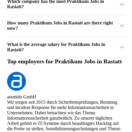
Which company has the most Praktikum Jobs in
Rastatt?
superkind ai / boilr ai has 3 Praktikum Jobs in Rastatt.
How many Praktikum Jobs in Rastatt are there right
now?
Currently there are 6 Praktikum Jobs in Rastatt.
What is the average salary for Praktikum Jobs in
Rastatt?
Top employers for
Praktikum Jobs in Rastatt
The average salary for Praktikum Jobs in Rastatt is 1.603 €.
aramido GmbH
Wir sorgen seit 2015 durch Sicherheitsprüfungen, Beratung
und Incident Response für mehr Informationssicherheit in
Unternehmen. Dabei betrachten wir das Thema
Informationssicherheit ganzheitlich. Zu unserer täglichen
Arbeit gehört es IT-Systeme durch beauftragtes Hacking auf
die Probe zu stellen, Sensibilisierungsschulungen und Threat-