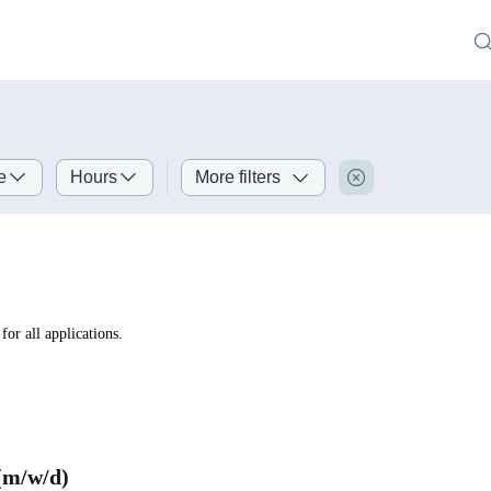
e
Hours
More filters
for all applications.
(m/w/d)