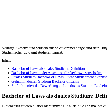
Verträge, Gesetze und wirtschaftliche Zusammenhänge sind dein Ding? 
Studienfächer du damit studieren kannst.
Inhalt
Bachelor of Laws als duales Studium: Definition
Bachelor of Laws – der Abschluss für Rechtswissenschaften
Duales Studium Bachelor of Laws: Diese Studienfächer kannst 
Gehalt im dualen Studium Bachelor of Laws
So funktioniert die Bewerbung auf ein duales Studium Bachelo
Bachelor of Laws als duales Studium: Defi
Gleichzeitig studieren, aber nicht immer nur büffeln? Auch mal prak