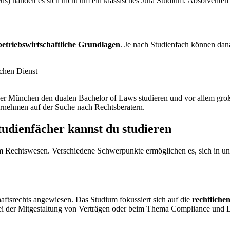
s) handelt es sich nicht um ein klassisches Jura Studium. Absolventen
betriebswirtschaftliche Grundlagen
. Je nach Studienfach können dan
ichen Dienst
r München den dualen Bachelor of Laws studieren und vor allem große 
ternehmen auf der Suche nach Rechtsberatern.
tudienfächer kannst du studieren
Rechtswesen. Verschiedene Schwerpunkte ermöglichen es, sich in unter
aftsrechts angewiesen. Das Studium fokussiert sich auf die
rechtliche
 bei der Mitgestaltung von Verträgen oder beim Thema Compliance und 