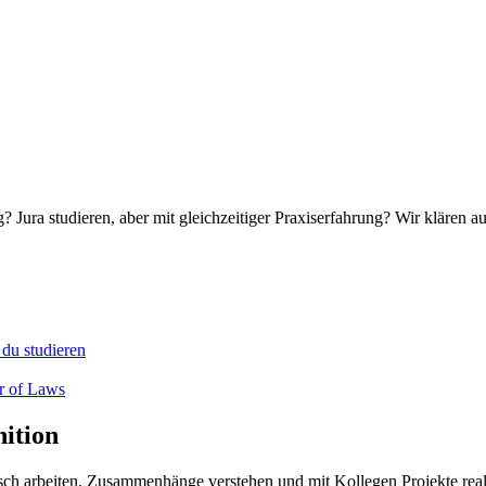
Jura studieren, aber mit gleichzeitiger Praxiserfahrung? Wir klären a
du studieren
r of Laws
nition
tisch arbeiten, Zusammenhänge verstehen und mit Kollegen Projekte rea