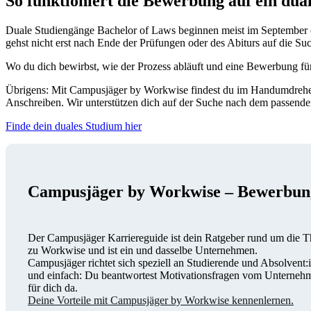
So funktioniert die Bewerbung auf ein dua
Duale Studiengänge Bachelor of Laws beginnen meist im September ode
gehst nicht erst nach Ende der Prüfungen oder des Abiturs auf die S
Wo du dich bewirbst, wie der Prozess abläuft und eine Bewerbung für
Übrigens: Mit Campusjäger by Workwise findest du im Handumdrehen 
Anschreiben. Wir unterstützen dich auf der Suche nach dem passend
Finde dein duales Studium hier
Campusjäger by Workwise – Bewerbun
Der Campusjäger Karriereguide ist dein Ratgeber rund um die Th
zu Workwise und ist ein und dasselbe Unternehmen.
Campusjäger richtet sich speziell an Studierende und Absolvent:
und einfach: Du beantwortest Motivationsfragen vom Unternehme
für dich da.
Deine Vorteile mit Campusjäger by Workwise kennenlernen.