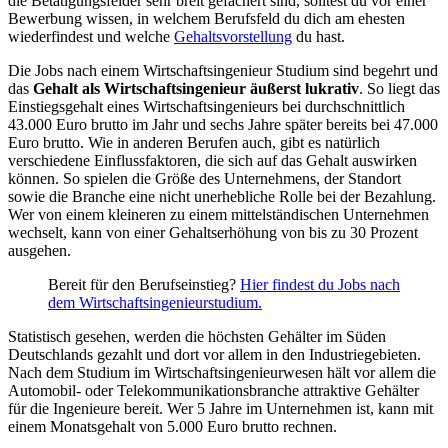
die Betätigungsfelder sehr breit gefächert sind, solltest du vor einer
Bewerbung wissen, in welchem Berufsfeld du dich am ehesten
wiederfindest und welche
Gehaltsvorstellung
du hast.
Die Jobs nach einem Wirtschaftsingenieur Studium sind begehrt und
das
Gehalt als Wirtschaftsingenieur äußerst lukrativ
. So liegt das
Einstiegsgehalt eines Wirtschaftsingenieurs bei durchschnittlich
43.000 Euro brutto im Jahr und sechs Jahre später bereits bei 47.000
Euro brutto. Wie in anderen Berufen auch, gibt es natürlich
verschiedene Einflussfaktoren, die sich auf das Gehalt auswirken
können. So spielen die Größe des Unternehmens, der Standort
sowie die Branche eine nicht unerhebliche Rolle bei der Bezahlung.
Wer von einem kleineren zu einem mittelständischen Unternehmen
wechselt, kann von einer Gehaltserhöhung von bis zu 30 Prozent
ausgehen.
Bereit für den Berufseinstieg?
Hier findest du Jobs nach
dem Wirtschaftsingenieurstudium.
Statistisch gesehen, werden die höchsten Gehälter im Süden
Deutschlands gezahlt und dort vor allem in den Industriegebieten.
Nach dem Studium im Wirtschaftsingenieurwesen hält vor allem die
Automobil- oder Telekommunikationsbranche attraktive Gehälter
für die Ingenieure bereit. Wer 5 Jahre im Unternehmen ist, kann mit
einem Monatsgehalt von 5.000 Euro brutto rechnen.