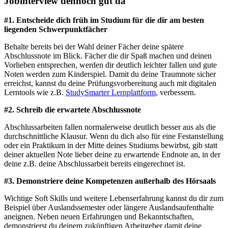
Jobinterview dennoch gut da
#1. Entscheide dich früh im Studium für die dir am besten
liegenden Schwerpunktfächer
Behalte bereits bei der Wahl deiner Fächer deine spätere
Abschlussnote im Blick. Fächer die dir Spaß machen und deinen
Vorlieben entsprechen, werden dir deutlich leichter fallen und gute
Noten werden zum Kinderspiel. Damit du deine Traumnote sicher
erreichst, kannst du deine Prüfungsvorbereitung auch mit digitalen
Lerntools wie z.B.
StudySmarter Lernplattform
, verbessern.
#2. Schreib die erwartete Abschlussnote
Abschlussarbeiten fallen normalerweise deutlich besser aus als die
durchschnittliche Klausur. Wenn du dich also für eine Festanstellung
oder ein Praktikum in der Mitte deines Studiums bewirbst, gib statt
deiner aktuellen Note lieber deine zu erwartende Endnote an, in der
deine z.B. deine Abschlussarbeit bereits eingerechnet ist.
#3. Demonstriere deine Kompetenzen außerhalb des Hörsaals
Wichtige Soft Skills und weitere Lebenserfahrung kannst du dir zum
Beispiel über Auslandssemester oder längere Auslandsaufenthalte
aneignen. Neben neuen Erfahrungen und Bekanntschaften,
demonstrierst du deinem zukünftigen Arbeitgeber damit deine