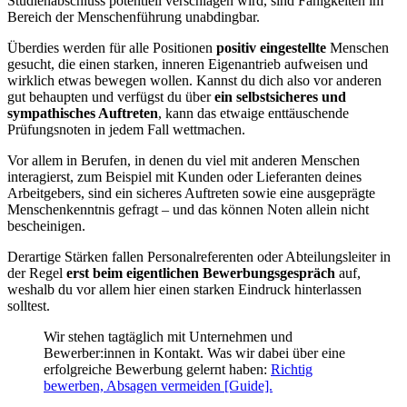
Studienabschluss potentiell verschlagen wird, sind Fähigkeiten im
Bereich der Menschenführung unabdingbar.
Überdies werden für alle Positionen
positiv eingestellte
Menschen
gesucht, die einen starken, inneren Eigenantrieb aufweisen und
wirklich etwas bewegen wollen. Kannst du dich also vor anderen
gut behaupten und verfügst du über
ein selbstsicheres und
sympathisches Auftreten
, kann das etwaige enttäuschende
Prüfungsnoten in jedem Fall wettmachen.
Vor allem in Berufen, in denen du viel mit anderen Menschen
interagierst, zum Beispiel mit Kunden oder Lieferanten deines
Arbeitgebers, sind ein sicheres Auftreten sowie eine ausgeprägte
Menschenkenntnis gefragt – und das können Noten allein nicht
bescheinigen.
Derartige Stärken fallen Personalreferenten oder Abteilungsleiter in
der Regel
erst beim eigentlichen Bewerbungsgespräch
auf,
weshalb du vor allem hier einen starken Eindruck hinterlassen
solltest.
Wir stehen tagtäglich mit Unternehmen und
Bewerber:innen in Kontakt. Was wir dabei über eine
erfolgreiche Bewerbung gelernt haben:
Richtig
bewerben, Absagen vermeiden [Guide].