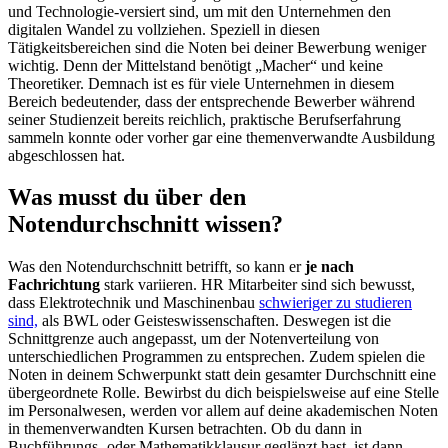
und Technologie-versiert sind, um mit den Unternehmen den
digitalen Wandel zu vollziehen. Speziell in diesen
Tätigkeitsbereichen sind die Noten bei deiner Bewerbung weniger
wichtig. Denn der Mittelstand benötigt „Macher“ und keine
Theoretiker. Demnach ist es für viele Unternehmen in diesem
Bereich bedeutender, dass der entsprechende Bewerber während
seiner Studienzeit bereits reichlich, praktische Berufserfahrung
sammeln konnte oder vorher gar eine themenverwandte Ausbildung
abgeschlossen hat.
Was musst du über den
Notendurchschnitt wissen?
Was den Notendurchschnitt betrifft, so kann er
je nach
Fachrichtung
stark variieren. HR Mitarbeiter sind sich bewusst,
dass Elektrotechnik und Maschinenbau
schwieriger zu studieren
sind,
als BWL oder Geisteswissenschaften. Deswegen ist die
Schnittgrenze auch angepasst, um der Notenverteilung von
unterschiedlichen Programmen zu entsprechen. Zudem spielen die
Noten in deinem Schwerpunkt statt dein gesamter Durchschnitt eine
übergeordnete Rolle. Bewirbst du dich beispielsweise auf eine Stelle
im Personalwesen, werden vor allem auf deine akademischen Noten
in themenverwandten Kursen betrachten. Ob du dann in
Buchführungs- oder Mathematikklausur geglänzt hast, ist dann