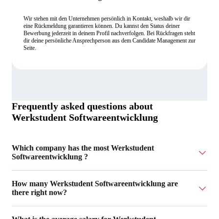
Wir stehen mit den Unternehmen persönlich in Kontakt, weshalb wir dir
eine Rückmeldung garantieren können. Du kannst den Status deiner
Bewerbung jederzeit in deinem Profil nachverfolgen. Bei Rückfragen steht
dir deine persönliche Ansprechperson aus dem Candidate Management zur
Seite.
Frequently asked questions about
Werkstudent Softwareentwicklung
Which company has the most Werkstudent
Softwareentwicklung ?
Knuddels GmbH & Co. KG has 2 Werkstudent
How many Werkstudent Softwareentwicklung are
Softwareentwicklung .
there right now?
Currently there are 10 Werkstudent Softwareentwicklung .