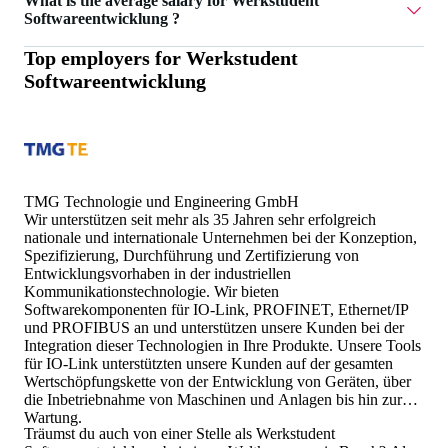
What is the average salary for Werkstudent
Softwareentwicklung ?
Top employers for
Werkstudent
The average salary for Werkstudent Softwareentwicklung
Softwareentwicklung
is 19 €.
TMG Technologie und Engineering GmbH
Wir unterstützen seit mehr als 35 Jahren sehr erfolgreich
nationale und internationale Unternehmen bei der Konzeption,
Spezifizierung, Durchführung und Zertifizierung von
Entwicklungsvorhaben in der industriellen
Kommunikationstechnologie. Wir bieten
Softwarekomponenten für IO-Link, PROFINET, Ethernet/IP
und PROFIBUS an und unterstützen unsere Kunden bei der
Integration dieser Technologien in Ihre Produkte. Unsere Tools
für IO-Link unterstützten unsere Kunden auf der gesamten
Wertschöpfungskette von der Entwicklung von Geräten, über
die Inbetriebnahme von Maschinen und Anlagen bis hin zur
Wartung.
Träumst du auch von einer Stelle als Werkstudent