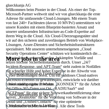
glueckkanja AG
Willkommen beim Pionier in der Cloud. Als einer der Top-
Microsoft-Partner weltweit sind wir von glueckkanja die erste
Adresse für umfassende Cloud-Lösungen. Mit einem Team
von fast 240+ Fachleuten (davon 10 MVPs!) unterstützen wir
unsere Kunden mit einem Blueprint-basierten Ansatz und
unserer umfassenden Infrastructure-as-Code-Expertise auf
ihrem Weg in die Cloud. Als Cloud-Überzeugungstäter sind
wir auf den sicheren und zuverlässigen Betrieb von Workplace-
Lösungen, Azure-Diensten und Sicherheitsinfrastrukturen
spezialisiert. Mit unserem unternehmenseigenen „Cloud
Security Operations Center“ schützen wir kontinuierlich die
Infrastrukturen unserer Kunden, bekämpfen Vorfälle und
More jobs in the area
setzen höchste Sicherheitsstandards durch. Unser „24/7
Incident-Response- und APT-Team“ steht zudem in Notfällen
mit schneller Hilfe und hoher Expertise in der Abwehr von
Werkstudentenjobs in Frankenthal
Cyber-Bedrohungen bereit. Um ein nahtloses Cloud-natives
Microsoft-Erlebnis zu gewährleisten, entwickeln wir darüber
hinaus ständig eigene Produkte. „KONNEKT“ für die Arbeit
Werkstudentenjobs in Worms
mit Office-365-Daten vor Ort, „RADIUSaaS“ und
„SCEPman“ für eine sichere Netzwerkauthentifizierung ohne
Werkstudentenjobs in Speyer
Server, „RealmJoin“ für die Verteilung von Software in der
Cloud und „Unified Contacts“ für eine optimierte
Werkstudentenjobs in Landau
Kontaktsuche in Microsoft Teams. Alle diese Tools