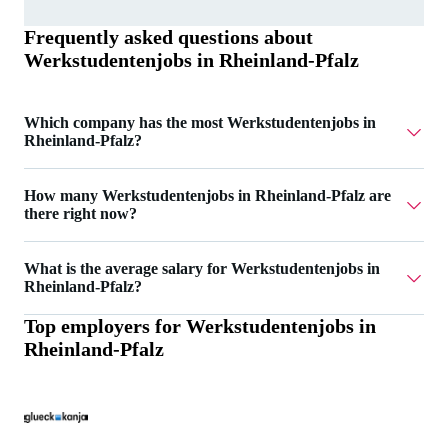
Frequently asked questions about
Werkstudentenjobs in Rheinland-Pfalz
Which company has the most Werkstudentenjobs in
Rheinland-Pfalz?
AIGHT RE UG has 2 Werkstudentenjobs in Rheinland-
How many Werkstudentenjobs in Rheinland-Pfalz are
Pfalz.
there right now?
Currently there are 15 Werkstudentenjobs in Rheinland-
What is the average salary for Werkstudentenjobs in
Pfalz.
Rheinland-Pfalz?
Top employers for
Werkstudentenjobs in
The average salary for Werkstudentenjobs in Rheinland-
Rheinland-Pfalz
Pfalz is 20 €.