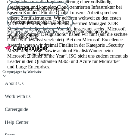
ermöglichen uns die Implementierung einer vollständig
geschützten und komplett Cloud-zentrierten Infrastruktur bei
Werkstudentenjobs in Mainz
unseren Kunden. Für die Qualität unserer Arbeit sprechen
unsere Zertifizierungen. Wir gehören weltweit zu den ersten
Werkstudentenjobs in Koblenz
Microsoft Partner, die den Status „Verified Managed XDR
Solution“ erhalten haben. Von den insgesamt sechs „Microsoft
Homepage
Werkstudent
Werkstudentenjobs in
Solutions Partner Designations“ haben wir fünf (auf die sechste
Rheinland-Pfalz
haben wir bewusst verzichtet). Bei den Microsoft Excellence
Awards waren wir dreimal Finalist in der Kategorie „Security
MSSP of the Year“ sowie achtmal Finalist/Winner beim
Microsoft „Partner of the Year“. ISG sieht uns zudem erneut als
Leader in den Quadranten M365 und Azure für Midmarket
und Large Enterprises.
Campusjäger by Workwise
About Us
Work with us
Careerguide
Help-Center