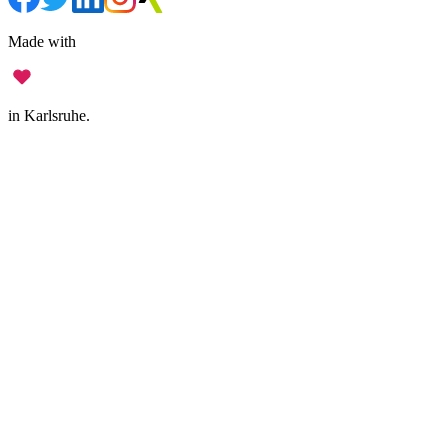
Made with
in Karlsruhe.
Legal Notice
•
Data Privacy
•
Terms of Use
•
Disclaimer
•
Accessibility