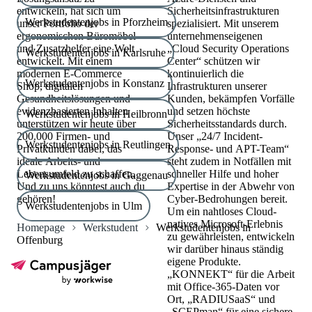
entwickeln, hat sich um
Sicherheitsinfrastrukturen
Werkstudentenjobs in Pforzheim
unser Portfolio der
spezialisiert. Mit unserem
ergonomischen Büromöbel
unternehmenseigenen
und Zusatzhelfer eine Welt
„Cloud Security Operations
Werkstudentenjobs in Karlsruhe
entwickelt. Mit einem
Center“ schützen wir
modernen E-Commerce
kontinuierlich die
Werkstudentenjobs in Konstanz
Shop, digitalen
Infrastrukturen unserer
Gesundheitslösungen und
Kunden, bekämpfen Vorfälle
evidenzbasierten Inhalten
und setzen höchste
Werkstudentenjobs in Heilbronn
unterstützen wir heute über
Sicherheitsstandards durch.
200.000 Firmen- und
Unser „24/7 Incident-
Werkstudentenjobs in Reutlingen
Privatkunden dabei, das
Response- und APT-Team“
ideale Arbeits- und
steht zudem in Notfällen mit
Lebensumfeld zu schaffen.
schneller Hilfe und hoher
Werkstudentenjobs in Gaggenau
Und zu uns könntest auch du
Expertise in der Abwehr von
gehören!
Cyber-Bedrohungen bereit.
Werkstudentenjobs in Ulm
Um ein nahtloses Cloud-
natives Microsoft-Erlebnis
Homepage
Werkstudent
Werkstudentenjobs in
zu gewährleisten, entwickeln
Offenburg
wir darüber hinaus ständig
eigene Produkte.
„KONNEKT“ für die Arbeit
mit Office-365-Daten vor
Ort, „RADIUSaaS“ und
„SCEPman“ für eine sichere