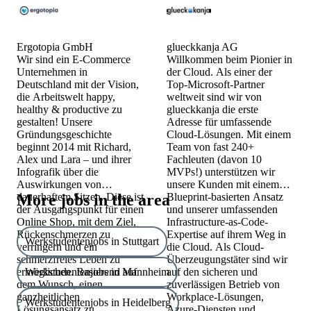
Ergotopia GmbH
glueckkanja AG
Wir sind ein E-Commerce
Willkommen beim Pionier in
Unternehmen in
der Cloud. Als einer der
Deutschland mit der Vision,
Top-Microsoft-Partner
die Arbeitswelt happy,
weltweit sind wir von
healthy & productive zu
glueckkanja die erste
gestalten! Unsere
Adresse für umfassende
Gründungsgeschichte
Cloud-Lösungen. Mit einem
beginnt 2014 mit Richard,
Team von fast 240+
Alex und Lara – und ihrer
Fachleuten (davon 10
Infografik über die
MVPs!) unterstützen wir
Auswirkungen von
unsere Kunden mit einem
dauerhaftem Sitzen. Diese ist
More jobs in the area
Blueprint-basierten Ansatz
der Ausgangspunkt für einen
und unserer umfassenden
Online Shop, mit dem Ziel,
Infrastructure-as-Code-
Rückenschmerzen zu
Expertise auf ihrem Weg in
Werkstudentenjobs in Stuttgart
verringern und ein
die Cloud. Als Cloud-
schmerzfreies Leben zu
Überzeugungstäter sind wir
ermöglichen. Basierend auf
Werkstudentenjobs in Mannheim
auf den sicheren und
dem Wunsch, einen
zuverlässigen Betrieb von
ganzheitlichen
Workplace-Lösungen,
Werkstudentenjobs in Heidelberg
Lösungsansatz zu
Azure-Diensten und