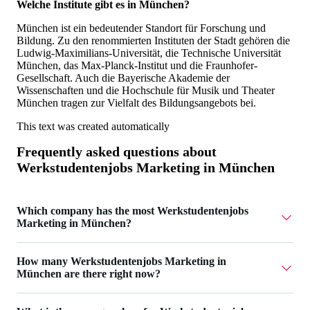
Welche Institute gibt es in München?
München ist ein bedeutender Standort für Forschung und
Bildung. Zu den renommierten Instituten der Stadt gehören die
Ludwig-Maximilians-Universität, die Technische Universität
München, das Max-Planck-Institut und die Fraunhofer-
Gesellschaft. Auch die Bayerische Akademie der
Wissenschaften und die Hochschule für Musik und Theater
München tragen zur Vielfalt des Bildungsangebots bei.
This text was created automatically
Frequently asked questions about
Werkstudentenjobs Marketing in München
Which company has the most Werkstudentenjobs
Marketing in München?
Immoway - Perlfekt GmBH has 3 Werkstudentenjobs
How many Werkstudentenjobs Marketing in
Marketing in München.
München are there right now?
Currently there are 10 Werkstudentenjobs Marketing in