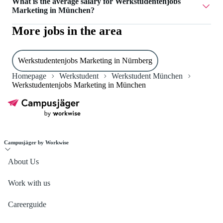
What is the average salary for Werkstudentenjobs
München.
Marketing in München?
More jobs in the area
The average salary for Werkstudentenjobs Marketing in
München is 18 €.
Werkstudentenjobs Marketing in Nürnberg
Homepage
Werkstudent
Werkstudent München
Werkstudentenjobs Marketing in München
Campusjäger by Workwise
About Us
Work with us
Careerguide