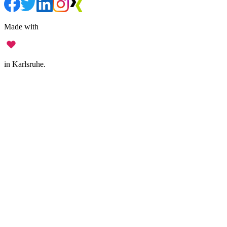
Made with
in Karlsruhe.
Legal Notice
•
Data Privacy
•
Terms of Use
•
Disclaimer
•