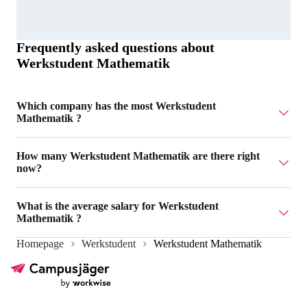
Frequently asked questions about
Werkstudent Mathematik
Which company has the most Werkstudent
Mathematik ?
GRIDSIDE Energy Consult GmbH has 2 Werkstudent
How many Werkstudent Mathematik are there right
Mathematik .
now?
Currently there are 8 Werkstudent Mathematik .
What is the average salary for Werkstudent
Mathematik ?
Homepage
Werkstudent
Werkstudent Mathematik
The average salary for Werkstudent Mathematik is 16 €.