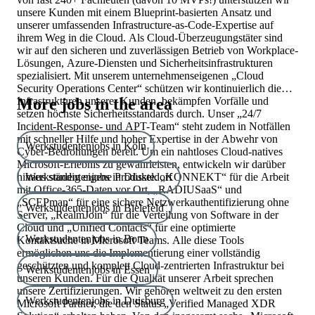
unsere Kunden mit einem Blueprint-basierten Ansatz und
unserer umfassenden Infrastructure-as-Code-Expertise auf
ihrem Weg in die Cloud. Als Cloud-Überzeugungstäter sind
wir auf den sicheren und zuverlässigen Betrieb von Workplace-
Lösungen, Azure-Diensten und Sicherheitsinfrastrukturen
spezialisiert. Mit unserem unternehmenseigenen „Cloud
Security Operations Center“ schützen wir kontinuierlich die
Infrastrukturen unserer Kunden, bekämpfen Vorfälle und
More jobs in the area
setzen höchste Sicherheitsstandards durch. Unser „24/7
Incident-Response- und APT-Team“ steht zudem in Notfällen
mit schneller Hilfe und hoher Expertise in der Abwehr von
Werkstudentenjobs in Köln
Cyber-Bedrohungen bereit. Um ein nahtloses Cloud-natives
Microsoft-Erlebnis zu gewährleisten, entwickeln wir darüber
hinaus ständig eigene Produkte. „KONNEKT“ für die Arbeit
Werkstudentenjobs in Düsseldorf
mit Office-365-Daten vor Ort, „RADIUSaaS“ und
„SCEPman“ für eine sichere Netzwerkauthentifizierung ohne
Werkstudentenjobs in Bielefeld
Server, „RealmJoin“ für die Verteilung von Software in der
Cloud und „Unified Contacts“ für eine optimierte
Werkstudentenjobs in Bonn
Kontaktsuche in Microsoft Teams. Alle diese Tools
ermöglichen uns die Implementierung einer vollständig
geschützten und komplett Cloud-zentrierten Infrastruktur bei
Werkstudentenjobs in Essen
unseren Kunden. Für die Qualität unserer Arbeit sprechen
unsere Zertifizierungen. Wir gehören weltweit zu den ersten
Werkstudentenjobs in Duisburg
Microsoft Partner, die den Status „Verified Managed XDR