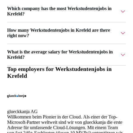
Which company has the most Werkstudentenjobs in
Krefeld?
AIGHT RE UG has 2 Werkstudentenjobs in Krefeld.
How many Werkstudentenjobs in Krefeld are there
right now?
Currently there are 15 Werkstudentenjobs in Krefeld.
What is the average salary for Werkstudentenjobs in
Krefeld?
Top employers for
Werkstudentenjobs in
The average salary for Werkstudentenjobs in Krefeld is
Krefeld
21 €.
glueckkanja AG
Willkommen beim Pionier in der Cloud. Als einer der Top-
Microsoft-Partner weltweit sind wir von glueckkanja die erste
Adresse für umfassende Cloud-Lösungen. Mit einem Team
von fast 240+ Fachleuten (davon 10 MVPs!) unterstützen wir