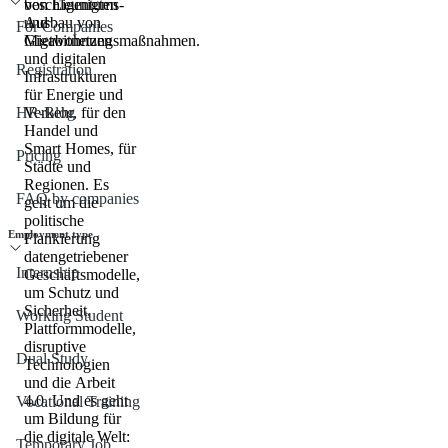
beschleunigten
von Eigentums-
Ausbau von
und
For Companies
Gigabitnetzen
Mietwohnungsmaßnahmen.
und digitalen
Registration
Infrastrukturen
für Energie und
HR-Blog
Verkehr, für den
Handel und
Smart Homes, für
Pricing
Städte und
Regionen. Es
FAQ by companies
geht um die
politische
Employment type
Flankierung
datengetriebener
Internship
Geschäftsmodelle,
um Schutz und
Sicherheit,
Working Student
Plattformmodelle,
disruptive
Dual Study
Technologien
und die Arbeit
4.0. Und es geht
Vocational Training
um Bildung für
die digitale Welt:
Temporary Job