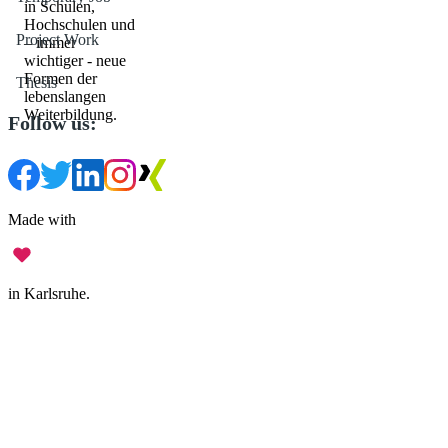
in Schulen,
Hochschulen und
Project Work
– immer
wichtiger - neue
Formen der
Thesis
lebenslangen
Weiterbildung.
Follow us:
Made with
in Karlsruhe.
Legal Notice
•
Data Privacy
•