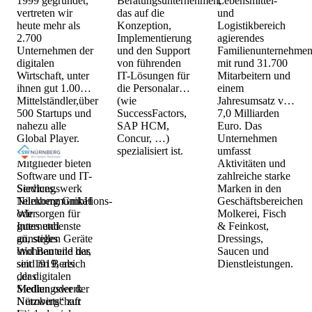
1999 gegründet,
Beratungsunternehmen,
Lebensmittel-
vertreten wir
das auf die
und
heute mehr als
Konzeption,
Logistikbereich
2.700
Implementierung
agierendes
Unternehmen der
und den Support
Familienunternehme
digitalen
von führenden
mit rund 31.700
Wirtschaft, unter
IT-Lösungen für
Mitarbeitern und
ihnen gut 1.000
die Personalarbeit
einem
Mittelständler,über
(wie
Jahresumsatz von
500 Startups und
SuccessFactors,
7,0 Milliarden
nahezu alle
SAP HCM,
Euro. Das
Global Player.
Concur, …)
Unternehmen
Unsere
spezialisiert ist.
umfasst
Mitglieder bieten
Aktivitäten und
Software und IT-
zahlreiche starke
Services,
Siedlungswerk
Marken in den
Telekommunikations-
Nürnberg GmbH
Geschäftsbereichen
oder
Wir sorgen für
Molkerei, Fisch
Internetdienste
gutes und
& Feinkost,
an, stellen Geräte
günstiges
Dressings,
und Bauteile her,
Wohnen und das
Saucen und
sind im Bereich
seit 1919, als
Dienstleistungen.
der digitalen
„das
Medien oder der
Siedlungswerk
Netzwirtschaft
Nürnberg“ zur