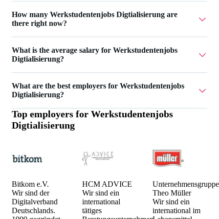
Winkler AG has 1 Werkstudentenjobs Digtialisierung.
How many Werkstudentenjobs Digtialisierung are
there right now?
Currently there are 10 Werkstudentenjobs Digtialisierung.
What is the average salary for Werkstudentenjobs
Digtialisierung?
The average salary for Werkstudentenjobs Digtialisierung is
What are the best employers for Werkstudentenjobs
17 €.
Digtialisierung?
Top employers for
Werkstudentenjobs
The best employers for Werkstudentenjobs Digtialisierung
Digtialisierung
are Bitkom e.V., HCM ADVICE and Unternehmensgruppe
Theo Müller.
Bitkom e.V.
HCM ADVICE
Unternehmensgruppe
Wir sind der
Wir sind ein
Theo Müller
Digitalverband
international
Wir sind ein
Deutschlands.
tätiges
international im