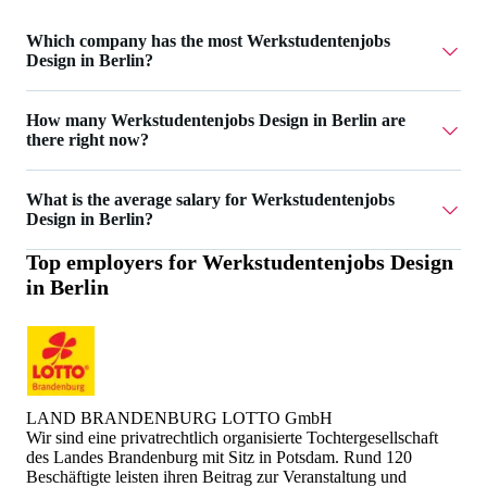
Which company has the most Werkstudentenjobs
Design in Berlin?
LAND BRANDENBURG LOTTO GmbH has 1
How many Werkstudentenjobs Design in Berlin are
Werkstudentenjobs Design in Berlin.
there right now?
Currently there are 4 Werkstudentenjobs Design in Berlin.
What is the average salary for Werkstudentenjobs
Design in Berlin?
Top employers for
Werkstudentenjobs Design
The average salary for Werkstudentenjobs Design in Berlin
in Berlin
is 23 €.
LAND BRANDENBURG LOTTO GmbH
Wir sind eine privatrechtlich organisierte Tochtergesellschaft
des Landes Brandenburg mit Sitz in Potsdam. Rund 120
Beschäftigte leisten ihren Beitrag zur Veranstaltung und