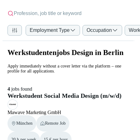
Employment Type
Occupation
Work
Werkstudentenjobs Design in Berlin
Apply immediately without a cover letter via the platform – one
profile for all applications.
4
jobs found
Werkstudent Social Media Design (m/w/d)
Mawave Marketing GmbH
München
Remote Job
20 h per week
15 € per hour