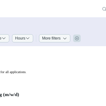
e
Hours
More filters
for all applications.
g (m/w/d)