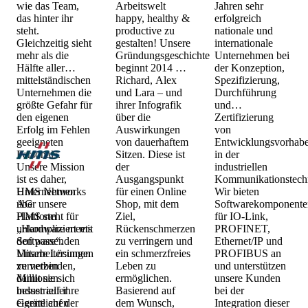
wie das Team,
Arbeitswelt
Jahren sehr
das hinter ihr
happy, healthy &
erfolgreich
steht.
productive zu
nationale und
Gleichzeitig sieht
gestalten! Unsere
internationale
mehr als die
Gründungsgeschichte
Unternehmen bei
Hälfte aller
beginnt 2014 mit
der Konzeption,
mittelständischen
Richard, Alex
Spezifizierung,
Unternehmen die
und Lara – und
Durchführung
größte Gefahr für
ihrer Infografik
und
den eigenen
über die
Zertifizierung
Erfolg im Fehlen
Auswirkungen
von
geeigneten
von dauerhaftem
Entwicklungsvorhab
Personals.
Sitzen. Diese ist
in der
Unsere Mission
der
industriellen
ist es daher,
Ausgangspunkt
Kommunikationstechn
Unternehmen
HMS Networks
für einen Online
Wir bieten
über unsere
AG
Shop, mit dem
Softwarekomponente
Plattform
HMS steht für
Ziel,
für IO-Link,
unkompliziert mit
„Hardware meets
Rückenschmerzen
PROFINET,
den passenden
Software“.
zu verringern und
Ethernet/IP und
Mitarbeiter:innen
Unsere Lösungen
ein schmerzfreies
PROFIBUS an
zu verbinden,
vernetzen
Leben zu
und unterstützen
damit sie sich
Millionen
ermöglichen.
unsere Kunden
besser auf ihre
industrieller
Basierend auf
bei der
eigentlichen
Geräte auf der
dem Wunsch,
Integration dieser