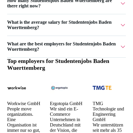
How many Studentenjobs Baden Wuerttemberg are
Wuerttemberg.
there right now?
Currently there are 42 Studentenjobs Baden Wuerttemberg.
What is the average salary for Studentenjobs Baden
Wuerttemberg?
The average salary for Studentenjobs Baden Wuerttemberg
What are the best employers for Studentenjobs Baden
is 19 €.
Wuerttemberg?
Top employers for
Studentenjobs Baden
The best employers for Studentenjobs Baden Wuerttemberg
Wuerttemberg
are Workwise GmbH, Ergotopia GmbH and TMG
Technologie und Engineering GmbH.
Workwise GmbH
Ergotopia GmbH
TMG
People move
Wir sind ein E-
Technologie und
organizations.
Commerce
Engineering
Eine
Unternehmen in
GmbH
Organisation ist
Deutschland mit
Wir unterstützen
immer nur so gut,
der Vision, die
seit mehr als 35