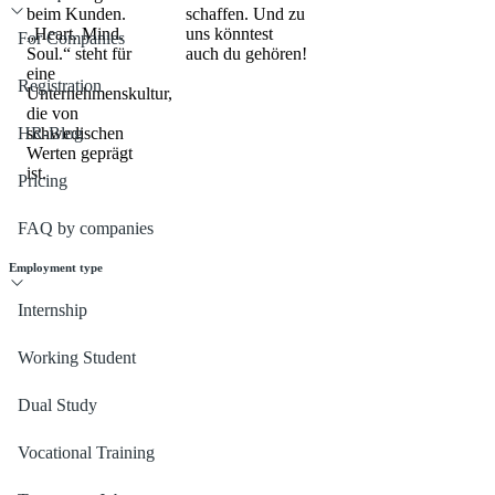
beim Kunden.
schaffen. Und zu
„Heart. Mind.
uns könntest
For Companies
Soul.“ steht für
auch du gehören!
eine
Registration
Unternehmenskultur,
die von
HR-Blog
schwedischen
Werten geprägt
ist.
Pricing
FAQ by companies
Employment type
Internship
Working Student
Dual Study
Vocational Training