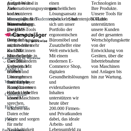
Aufgaben und
ganzen Welt – in
einen
Technologien in
Ziele
Automatisierungssystemen
ganzheitlichen
Ihre Produkte.
konzentrieren
und in
Lösungsansatz zu
Unsere Tools für
können. Dazu
innovativen IIoT-
Homepage
Studentenjobs
entwickeln, hat
Studentenjobs Baden
IO-Link
bieten wir
Anwendungen.
Wuerttemberg
sich um unser
unterstützten
geeignete Tools
Die HMS-
Portfolio der
unsere Kunden
und
Familie wächst
ergonomischen
auf der gesamten
Dienstleistungen
stetig auf
Büromöbel und
Wertschöpfungskette
an, mit denen
mittlerweile mehr
Zusatzhelfer eine
von der
Kandidat:innen
als 1200
Welt entwickelt.
Entwicklung von
eine einfache
Mitarbeitende in
Mit einem
Geräten, über die
Campusjäger by Workwise
Candidate
über 20Ländern
modernen E-
Inbetriebnahme
Experience
weltweit. Mit
Commerce Shop,
von Maschinen
About Us
erleben und
unseren
digitalen
und Anlagen bis
Unternehmen
Lösungen
Gesundheitslösungen
hin zur Wartung.
Work with us
ihrer Employer
machen wir
und
Brand zu neuen
Kompliziertes
evidenzbasierten
Höhen verhelfen
einfach! Wir
Inhalten
Careerguide
können.
lassen Maschinen
unterstützen wir
sprechen,
heute über
Help-Center
schaffen aus
200.000 Firmen-
Daten echte
und Privatkunden
Werte und sorgen
dabei, das ideale
Press
für mehr
Arbeits- und
Nachhaltigkeit
Lebensumfeld zu
For Companies