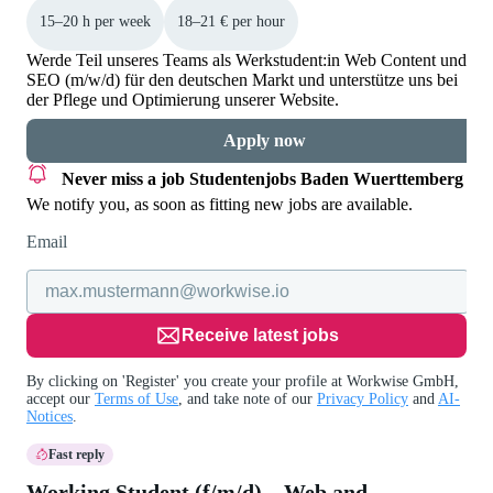
15–20 h per week
18–21 € per hour
Werde Teil unseres Teams als Werkstudent:in Web Content und
SEO (m/w/d) für den deutschen Markt und unterstütze uns bei
der Pflege und Optimierung unserer Website.
Apply now
Never miss a job
Studentenjobs Baden Wuerttemberg
We notify you, as soon as fitting new jobs are available.
Email
Receive latest jobs
By clicking on 'Register' you create your profile at Workwise GmbH,
accept our
Terms of Use
, and take note of our
Privacy Policy
and
AI-
Notices
.
Fast reply
Working Student (f/m/d) – Web and