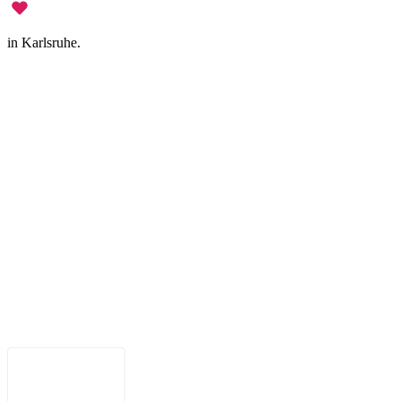
in Karlsruhe.
Legal Notice
•
Data Privacy
•
Terms of Use
•
Disclaimer
•
Accessibility
English