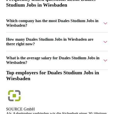
Studium Jobs in Wiesbaden
Which company has the most Duales Studium Jobs in
Wiesbaden?
SOURCE GmbH has 1 Duales Studium Jobs in
How many Duales Studium Jobs in Wiesbaden are
Wiesbaden.
there right now?
Currently there are 2 Duales Studium Jobs in Wiesbaden.
What is the average salary for Duales Studium Jobs in
Wiesbaden?
Top employers for
Duales Studium Jobs in
The average salary for Duales Studium Jobs in Wiesbaden
Wiesbaden
is 2.550 €.
SOURCE GmbH
Als Arbeitgeber verbin­den wir die Sicherheit eines 30-jährigen,