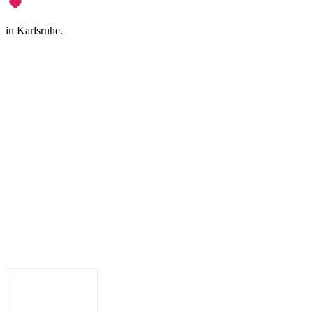
in Karlsruhe.
Legal Notice
•
Data Privacy
•
Terms of Use
•
Disclaimer
•
Accessibility
English