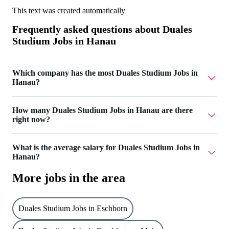
This text was created automatically
Frequently asked questions about
Duales
Studium Jobs in Hanau
Which company has the most Duales Studium Jobs in
Hanau?
Knowledge Foundation @ Reutlingen University has 7
How many Duales Studium Jobs in Hanau are there
Duales Studium Jobs in Hanau.
right now?
Currently there are 8 Duales Studium Jobs in Hanau.
What is the average salary for Duales Studium Jobs in
Hanau?
More jobs in the area
The average salary for Duales Studium Jobs in Hanau is
2.500 €.
Duales Studium Jobs in Eschborn