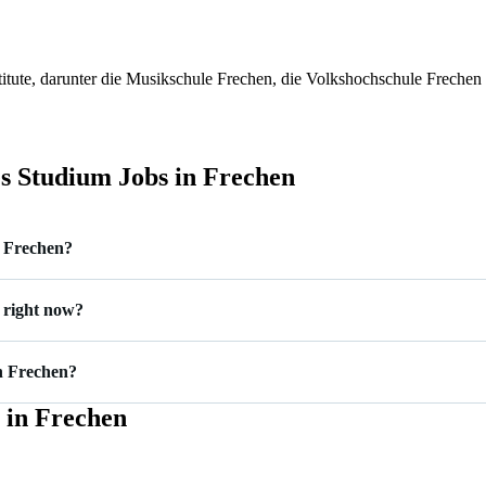
tute, darunter die Musikschule Frechen, die Volkshochschule Frechen u
s Studium Jobs in Frechen
n Frechen?
 right now?
in Frechen?
 in Frechen
 1.800 €.