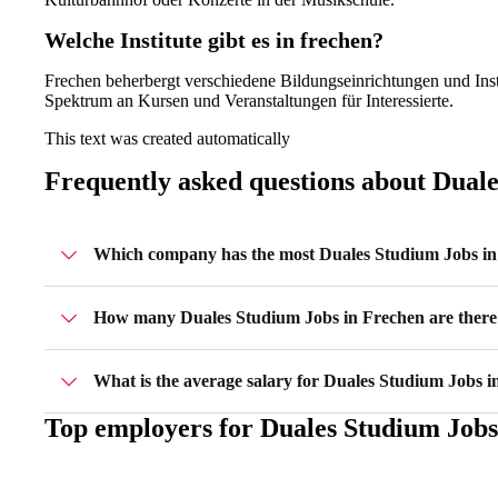
Welche Institute gibt es in frechen?
Frechen beherbergt verschiedene Bildungseinrichtungen und Insti
Spektrum an Kursen und Veranstaltungen für Interessierte.
This text was created automatically
Frequently asked questions about
Duale
Which company has the most Duales Studium Jobs i
SkelTech GmbH has 1 Duales Studium Jobs in Frechen.
How many Duales Studium Jobs in Frechen are there
Currently there are 1 Duales Studium Jobs in Frechen.
What is the average salary for Duales Studium Jobs 
Top employers for
Duales Studium Jobs
The average salary for Duales Studium Jobs in Frechen is