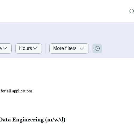
e
Hours
More filters
for all applications.
Data Engineering (m/w/d)