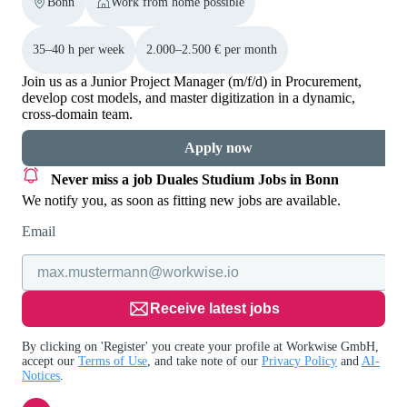
Bonn
Work from home possible
35–40 h per week
2.000–2.500 € per month
Join us as a Junior Project Manager (m/f/d) in Procurement,
develop cost models, and master digitization in a dynamic,
cross-domain team.
Apply now
Never miss a job
Duales Studium Jobs in Bonn
We notify you, as soon as fitting new jobs are available.
Email
Receive latest jobs
By clicking on 'Register' you create your profile at Workwise GmbH,
accept our
Terms of Use
, and take note of our
Privacy Policy
and
AI-
Notices
.