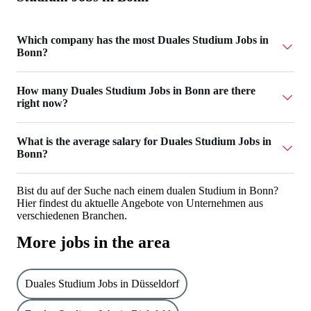
Which company has the most Duales Studium Jobs in
Bonn?
Saphir Deutschland GmbH has 1 Duales Studium Jobs in
How many Duales Studium Jobs in Bonn are there
Bonn.
right now?
Currently there are 1 Duales Studium Jobs in Bonn.
What is the average salary for Duales Studium Jobs in
Bonn?
The average salary for Duales Studium Jobs in Bonn is
Bist du auf der Suche nach einem dualen Studium in Bonn?
2.500 €.
Hier findest du aktuelle Angebote von Unternehmen aus
verschiedenen Branchen.
More jobs in the area
Duales Studium Jobs in Düsseldorf