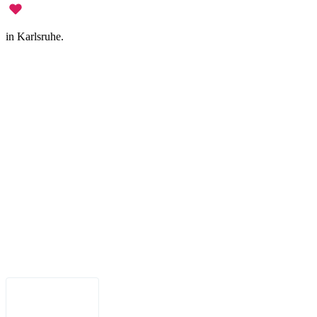
in Karlsruhe.
Legal Notice
•
Data Privacy
•
Terms of Use
•
Disclaimer
•
Accessibility
English