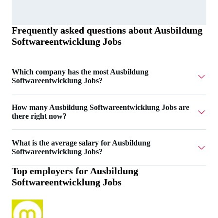
Frequently asked questions about
Ausbildung
Softwareentwicklung Jobs
Which company has the most Ausbildung
Softwareentwicklung Jobs?
meap GmbH has 1 Ausbildung Softwareentwicklung Jobs.
How many Ausbildung Softwareentwicklung Jobs are
there right now?
Currently there are 2 Ausbildung Softwareentwicklung
What is the average salary for Ausbildung
Jobs.
Softwareentwicklung Jobs?
Top employers for
Ausbildung
The average salary for Ausbildung Softwareentwicklung
Softwareentwicklung Jobs
Jobs is 1.350 €.