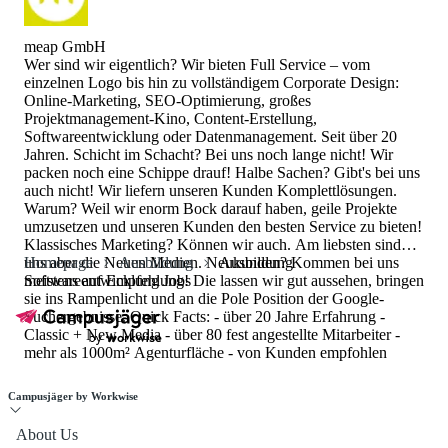
meap GmbH
Wer sind wir eigentlich? Wir bieten Full Service – vom
einzelnen Logo bis hin zu vollständigem Corporate Design:
Online-Marketing, SEO-Optimierung, großes
Projektmanagement-Kino, Content-Erstellung,
Softwareentwicklung oder Datenmanagement. Seit über 20
Jahren. Schicht im Schacht? Bei uns noch lange nicht! Wir
packen noch eine Schippe drauf! Halbe Sachen? Gibt's bei uns
auch nicht! Wir liefern unseren Kunden Komplettlösungen.
Warum? Weil wir enorm Bock darauf haben, geile Projekte
umzusetzen und unseren Kunden den besten Service zu bieten!
Klassisches Marketing? Können wir auch. Am liebsten sind
uns aber die Neuen Medien. Neukunden? Kommen bei uns
Homepage
Ausbildung
Ausbildung
meistens auf Empfehlung! Die lassen wir gut aussehen, bringen
Softwareentwicklung Jobs
sie ins Rampenlicht und an die Pole Position der Google-
Suchergebnisse. Quick Facts: - über 20 Jahre Erfahrung -
Classic + New Media - über 80 fest angestellte Mitarbeiter -
mehr als 1000m² Agenturfläche - von Kunden empfohlen
Campusjäger by Workwise
About Us