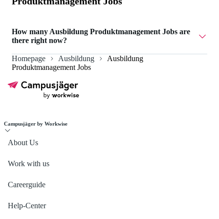
Produktmanagement Jobs
How many Ausbildung Produktmanagement Jobs are
there right now?
Homepage
Ausbildung
Ausbildung
Currently there are 22 Ausbildung Produktmanagement
Produktmanagement Jobs
Jobs.
Campusjäger by Workwise
About Us
Work with us
Careerguide
Help-Center