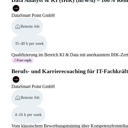
Data Analyst & KI (IHK) (m/w/d) – 100% Rem
DataSmart Point GmbH
Remote Job
35–40 h per week
Qualifizierung im Bereich KI & Data mit anerkanntem IHK-Zertifi
Fast reply
Berufs- und Karrierecoaching für IT-Fachkräf
DataSmart Point GmbH
Remote Job
4–16 h per week
Vom klassischem Bewerbungstraining über Kompetenzfeststellung u