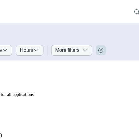
e
Hours
More filters
for all applications.
)