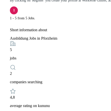
By clicking on 'Register' you create your profile at Workwise GmbH, a
1
1 - 5 from 5 Jobs.
Short information about
Ausbildung Jobs in Pforzheim
5
jobs
2
companies searching
4,8
average rating on kununu