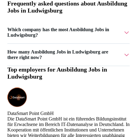
Frequently asked questions about
Ausbildung
Jobs in Ludwigsburg
Which company has the most Ausbildung Jobs in
Ludwigsburg?
DataSmart Point GmbH has 4 Ausbildung Jobs in
How many Ausbildung Jobs in Ludwigsburg are
Ludwigsburg.
there right now?
Top employers for
Ausbildung Jobs in
Currently there are 6 Ausbildung Jobs in Ludwigsburg.
Ludwigsburg
DataSmart Point GmbH
Die DataSmart Point GmbH ist ein führendes Bildungsinstitut
für Erwachsene im Bereich IT-Datenanalyse in Deutschland. In
Kooperation mit öffentlichen Institutionen und Unternehmen
bieten wir Weiterbildungen für alle Interessierten unabhängig