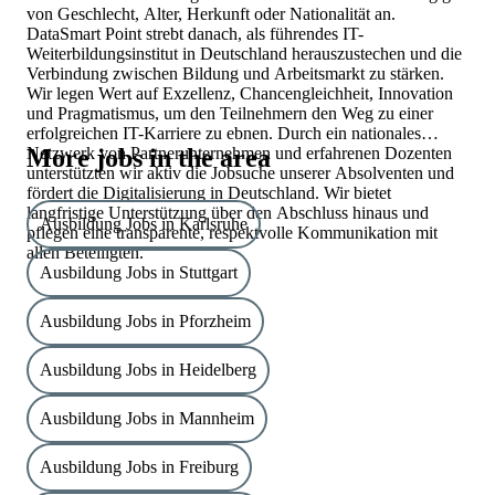
von Geschlecht, Alter, Herkunft oder Nationalität an.
DataSmart Point strebt danach, als führendes IT-
Weiterbildungsinstitut in Deutschland herauszustechen und die
Verbindung zwischen Bildung und Arbeitsmarkt zu stärken.
Wir legen Wert auf Exzellenz, Chancengleichheit, Innovation
und Pragmatismus, um den Teilnehmern den Weg zu einer
erfolgreichen IT-Karriere zu ebnen. Durch ein nationales
Netzwerk von Partnerunternehmen und erfahrenen Dozenten
More jobs in the area
unterstützten wir aktiv die Jobsuche unserer Absolventen und
fördert die Digitalisierung in Deutschland. Wir bietet
langfristige Unterstützung über den Abschluss hinaus und
Ausbildung Jobs in Karlsruhe
pflegen eine transparente, respektvolle Kommunikation mit
allen Beteiligten.
Ausbildung Jobs in Stuttgart
Ausbildung Jobs in Pforzheim
Ausbildung Jobs in Heidelberg
Ausbildung Jobs in Mannheim
Ausbildung Jobs in Freiburg