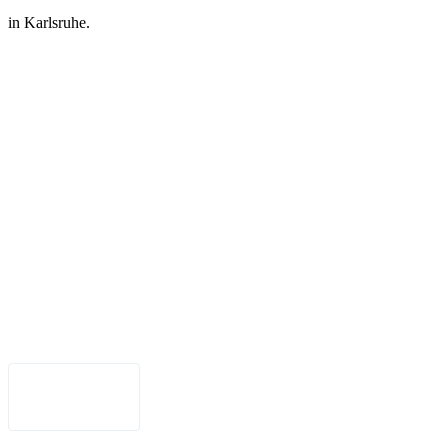
in Karlsruhe.
Legal Notice
•
Data Privacy
•
Terms of Use
•
Disclaimer
•
Accessibility
English