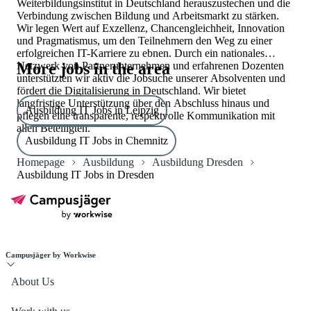
Weiterbildungsinstitut in Deutschland herauszustechen und die
Verbindung zwischen Bildung und Arbeitsmarkt zu stärken.
Wir legen Wert auf Exzellenz, Chancengleichheit, Innovation
und Pragmatismus, um den Teilnehmern den Weg zu einer
erfolgreichen IT-Karriere zu ebnen. Durch ein nationales
Netzwerk von Partnerunternehmen und erfahrenen Dozenten
More jobs in the area
unterstützten wir aktiv die Jobsuche unserer Absolventen und
fördert die Digitalisierung in Deutschland. Wir bietet
langfristige Unterstützung über den Abschluss hinaus und
Ausbildung IT Jobs in Leipzig
pflegen eine transparente, respektvolle Kommunikation mit
allen Beteiligten.
Ausbildung IT Jobs in Chemnitz
Homepage
Ausbildung
Ausbildung Dresden
Ausbildung IT Jobs in Dresden
Campusjäger by Workwise
About Us