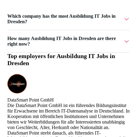
Which company has the most Ausbildung IT Jobs in
Dresden?
DataSmart Point GmbH has 3 Ausbildung IT Jobs in
How many Ausbildung IT Jobs in Dresden are there
Dresden.
right now?
Top employers for
Ausbildung IT Jobs in
Currently there are 3 Ausbildung IT Jobs in Dresden.
Dresden
DataSmart Point GmbH
Die DataSmart Point GmbH ist ein führendes Bildungsinstitut
für Erwachsene im Bereich IT-Datenanalyse in Deutschland. In
Kooperation mit öffentlichen Institutionen und Unternehmen
bieten wir Weiterbildungen für alle Interessierten unabhängig
von Geschlecht, Alter, Herkunft oder Nationalität an.
DataSmart Point strebt danach, als führendes IT-