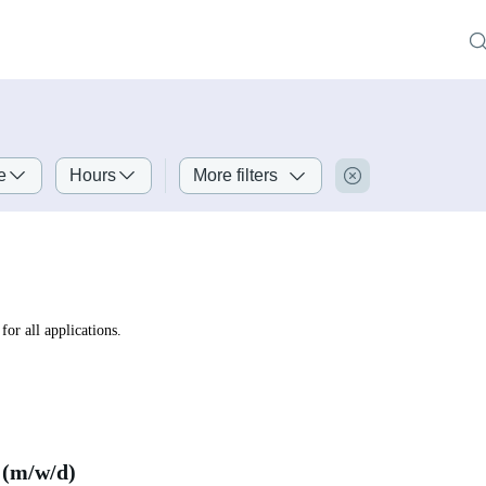
e
Hours
More filters
for all applications.
 (m/w/d)