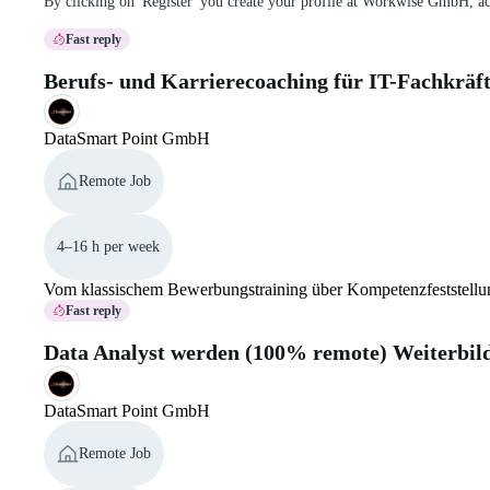
By clicking on 'Register' you create your profile at Workwise GmbH, a
Fast reply
Berufs- und Karrierecoaching für IT-Fachkräf
DataSmart Point GmbH
Remote Job
4–16 h per week
Vom klassischem Bewerbungstraining über Kompetenzfeststellung u
Fast reply
Data Analyst werden (100% remote) Weiterbil
DataSmart Point GmbH
Remote Job