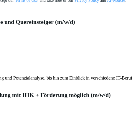
ccept our
Terms of Use
, and take note of our
Privacy Policy
and
AI-Notices
.
te und Quereinsteiger (m/w/d)
nd Potenzialanalyse, bis hin zum Einblick in verschiedene IT-Berufsfel
dung mit IHK + Förderung möglich (m/w/d)