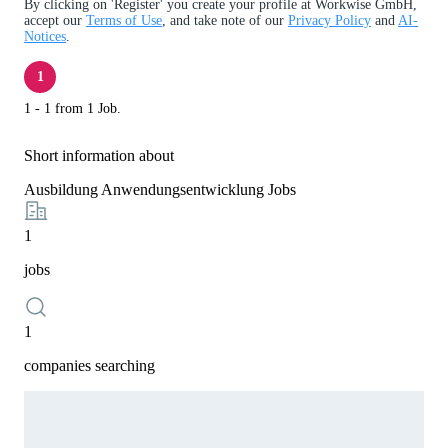
By clicking on 'Register' you create your profile at Workwise GmbH,
accept our
Terms of Use
, and take note of our
Privacy Policy
and
AI-
Notices
.
1
1 - 1 from 1 Job.
Short information about
Ausbildung Anwendungsentwicklung Jobs
1
jobs
1
companies searching