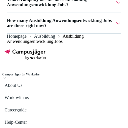
Anwendungsentwicklung Jobs?
ECOPLAN GmbH has 1 Ausbildung
How many Ausbildung Anwendungsentwicklung Jobs
Anwendungsentwicklung Jobs.
are there right now?
Homepage
Ausbildung
Ausbildung
Currently there are 1 Ausbildung Anwendungsentwicklung
Anwendungsentwicklung Jobs
Jobs.
Campusjäger by Workwise
About Us
Work with us
Careerguide
Help-Center