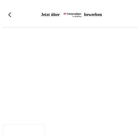
Jetzt über
bewerben
Impressum
•
Datenschutz
•
Nutzungsbedingungen
•
Haftungsausschluss
•
Barrierefreiheit
Deutsch