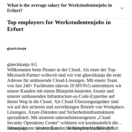
Currently there are 12 Werkstudentenjobs in Erfurt.
What is the average salary for Werkstudentenjobs in
Erfurt?
Top employers for
Werkstudentenjobs in
The average salary for Werkstudentenjobs in Erfurt is 21 €.
Erfurt
glueckkanja AG
Willkommen beim Pionier in der Cloud. Als einer der Top-
Microsoft-Partner weltweit sind wir von glueckkanja die erste
Adresse für umfassende Cloud-Lösungen. Mit einem Team
von fast 240+ Fachleuten (davon 10 MVPs!) unterstützen wir
unsere Kunden mit einem Blueprint-basierten Ansatz und
unserer umfassenden Infrastructure-as-Code-Expertise auf
ihrem Weg in die Cloud. Als Cloud-Überzeugungstäter sind
wir auf den sicheren und zuverlässigen Betrieb von Workplace-
Lösungen, Azure-Diensten und Sicherheitsinfrastrukturen
spezialisiert. Mit unserem unternehmenseigenen „Cloud
Security Operations Center“ schützen wir kontinuierlich die
Infrastrukturen unserer Kunden, bekämpfen Vorfälle und
Homepage
Werkstudent
Werkstudentenjobs in Erfurt