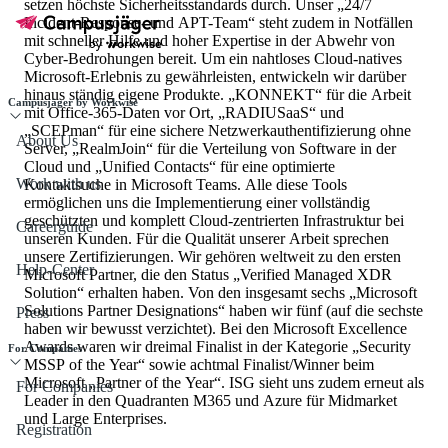
setzen höchste Sicherheitsstandards durch. Unser „24/7
Incident-Response- und APT-Team“ steht zudem in Notfällen
mit schneller Hilfe und hoher Expertise in der Abwehr von
Cyber-Bedrohungen bereit. Um ein nahtloses Cloud-natives
Microsoft-Erlebnis zu gewährleisten, entwickeln wir darüber
hinaus ständig eigene Produkte. „KONNEKT“ für die Arbeit
Campusjäger by Workwise
mit Office-365-Daten vor Ort, „RADIUSaaS“ und
„SCEPman“ für eine sichere Netzwerkauthentifizierung ohne
About Us
Server, „RealmJoin“ für die Verteilung von Software in der
Cloud und „Unified Contacts“ für eine optimierte
Work with us
Kontaktsuche in Microsoft Teams. Alle diese Tools
ermöglichen uns die Implementierung einer vollständig
geschützten und komplett Cloud-zentrierten Infrastruktur bei
Careerguide
unseren Kunden. Für die Qualität unserer Arbeit sprechen
unsere Zertifizierungen. Wir gehören weltweit zu den ersten
Help-Center
Microsoft Partner, die den Status „Verified Managed XDR
Solution“ erhalten haben. Von den insgesamt sechs „Microsoft
Solutions Partner Designations“ haben wir fünf (auf die sechste
Press
haben wir bewusst verzichtet). Bei den Microsoft Excellence
Awards waren wir dreimal Finalist in der Kategorie „Security
For Companies
MSSP of the Year“ sowie achtmal Finalist/Winner beim
Microsoft „Partner of the Year“. ISG sieht uns zudem erneut als
For Companies
Leader in den Quadranten M365 und Azure für Midmarket
und Large Enterprises.
Registration