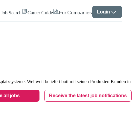
Login
Job Search
Career Guide
For Companies
platzsysteme. Weltweit beliefert bott mit seinen Produkten Kunden in
See all jobs
Receive the latest job notifications