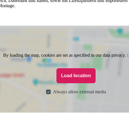
rreich, Dänemark und Italien, sowie mit Lizenzpartnern und Importeuren 
 Montage.
By loading the map, cookies are set as specified in our data privacy.
L
Load location
Always allow external media