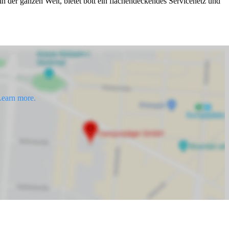
in der ganzen Welt, bietet bott ein flächendeckendes Servicenetz und
earn more.