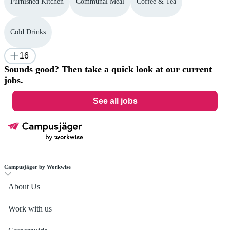
Furnished Kitchen
Communal Meal
Coffee & Tea
Cold Drinks
16
Sounds good? Then take a quick look at our current
jobs.
See all jobs
Campusjäger by Workwise
About Us
Work with us