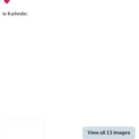
in Karlsruhe.
Legal Notice
•
Data Privacy
•
Terms of Use
•
Disclaimer
•
Accessibility
English
View all 13 images