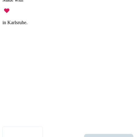
in Karlsruhe.
Legal Notice
•
Data Privacy
•
Terms of Use
•
Disclaimer
•
Accessibility
English