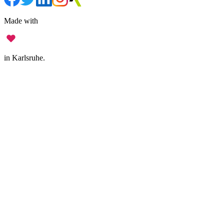
Made with
in Karlsruhe.
Legal Notice
•
Data Privacy
•
Terms of Use
•
Disclaimer
•
Accessibility