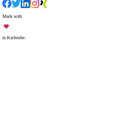
Made with
in Karlsruhe.
Legal Notice
•
Data Privacy
•
Terms of Use
•
Disclaimer
•