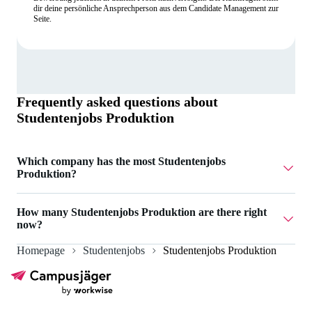
dir deine persönliche Ansprechperson aus dem Candidate Management zur
Seite.
Frequently asked questions about
Studentenjobs Produktion
Which company has the most Studentenjobs
Produktion?
Blücher GmbH has 1 Studentenjobs Produktion.
How many Studentenjobs Produktion are there right
now?
Homepage
Studentenjobs
Studentenjobs Produktion
Currently there are 2 Studentenjobs Produktion.