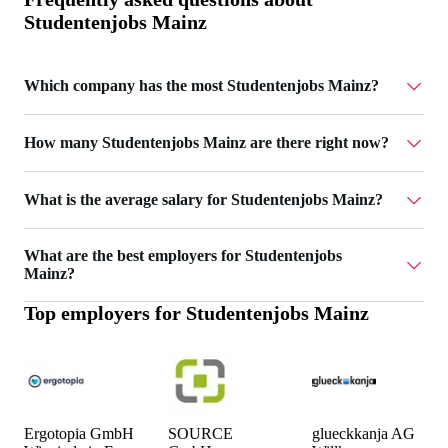
Studentenjobs Mainz
Which company has the most Studentenjobs Mainz?
AIGHT RE UG has 2 Studentenjobs Mainz.
How many Studentenjobs Mainz are there right now?
Currently there are 17 Studentenjobs Mainz.
What is the average salary for Studentenjobs Mainz?
The average salary for Studentenjobs Mainz is 19 €.
What are the best employers for Studentenjobs
Mainz?
Top employers for
Studentenjobs Mainz
The best employers for Studentenjobs Mainz are Ergotopia
GmbH, SOURCE GmbH and glueckkanja AG.
Ergotopia GmbH
SOURCE
glueckkanja AG