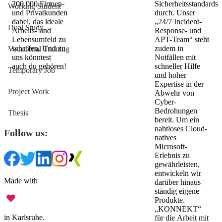
200.000 Firmen-
Sicherheitsstandards
Working Student
und Privatkunden
durch. Unser
dabei, das ideale
„24/7 Incident-
Dual Study
Arbeits- und
Response- und
Lebensumfeld zu
APT-Team“ steht
schaffen. Und zu
zudem in
Vocational Training
uns könntest
Notfällen mit
auch du gehören!
schneller Hilfe
Temporary Job
und hoher
Expertise in der
Project Work
Abwehr von
Cyber-
Bedrohungen
Thesis
bereit. Um ein
nahtloses Cloud-
Follow us:
natives
Microsoft-
Erlebnis zu
gewährleisten,
entwickeln wir
Made with
darüber hinaus
ständig eigene
Produkte.
„KONNEKT“
in Karlsruhe.
für die Arbeit mit