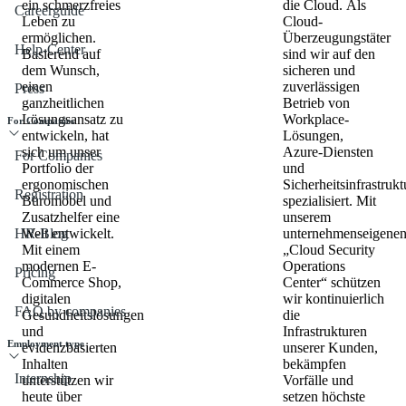
ein schmerzfreies
die Cloud. Als
Careerguide
Leben zu
Cloud-
ermöglichen.
Überzeugungstäter
Help-Center
Basierend auf
sind wir auf den
dem Wunsch,
sicheren und
einen
zuverlässigen
Press
ganzheitlichen
Betrieb von
Lösungsansatz zu
Workplace-
For Companies
entwickeln, hat
Lösungen,
sich um unser
Azure-Diensten
For Companies
Portfolio der
und
ergonomischen
Sicherheitsinfrastruk
Registration
Büromöbel und
spezialisiert. Mit
Zusatzhelfer eine
unserem
HR-Blog
Welt entwickelt.
unternehmenseigene
Mit einem
„Cloud Security
modernen E-
Operations
Pricing
Commerce Shop,
Center“ schützen
digitalen
wir kontinuierlich
FAQ by companies
Gesundheitslösungen
die
und
Infrastrukturen
Employment type
evidenzbasierten
unserer Kunden,
Inhalten
bekämpfen
Internship
unterstützen wir
Vorfälle und
heute über
setzen höchste