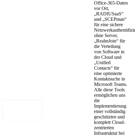
Office-365-Daten
vor Ort,
Legal Notice
„RADIUSaaS“
•
und „SCEPman“
für eine sichere
Netzwerkauthentifizi
Data Privacy
ohne Server,
„RealmJoin“ für
•
die Verteilung
von Software in
Terms of Use
der Cloud und
„Unified
•
Contacts“ für
eine optimierte
Disclaimer
Kontaktsuche in
Microsoft Teams.
•
Alle diese Tools
ermöglichen uns
Accessibility
die
Implementierung
English
einer vollständig
geschützten und
komplett Cloud-
zentrierten
Infrastruktur bei