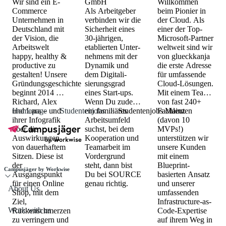
Wir sind ein E-
GmbH
Willkommen
Commerce
Als Arbeitgeber
beim Pionier in
Unternehmen in
verbin­den wir die
der Cloud. Als
Deutschland mit
Sicherheit eines
einer der Top-
der Vision, die
30-jährigen,
Microsoft-Partner
Arbeitswelt
etablierten Unter­
weltweit sind wir
happy, healthy &
nehmens mit der
von glueckkanja
productive zu
Dynamik und
die erste Adresse
gestalten! Unsere
dem Digitali­
für umfassende
Gründungsgeschichte
sierungs­grad
Cloud-Lösungen.
beginnt 2014 mit
eines Start-ups.
Mit einem Team
Richard, Alex
Wenn Du zudem
von fast 240+
und Lara – und
Homepage
Studentenjobs
ein familiäres
Studentenjobs Mainz
Fachleuten
ihrer Infografik
Arbeits­umfeld
(davon 10
über die
suchst, bei dem
MVPs!)
Auswirkungen
Kooperation und
unterstützen wir
von dauerhaftem
Teamarbeit im
unsere Kunden
Sitzen. Diese ist
Vordergrund
mit einem
der
steht, dann bist
Blueprint-
Campusjäger by Workwise
Ausgangspunkt
Du bei SOURCE
basierten Ansatz
für einen Online
genau richtig.
und unserer
About Us
Shop, mit dem
umfassenden
Ziel,
Infrastructure-as-
Work with us
Rückenschmerzen
Code-Expertise
zu verringern und
auf ihrem Weg in