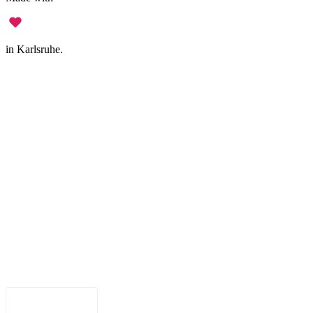
in Karlsruhe.
Legal Notice
•
Data Privacy
•
Terms of Use
•
Disclaimer
•
Accessibility
English