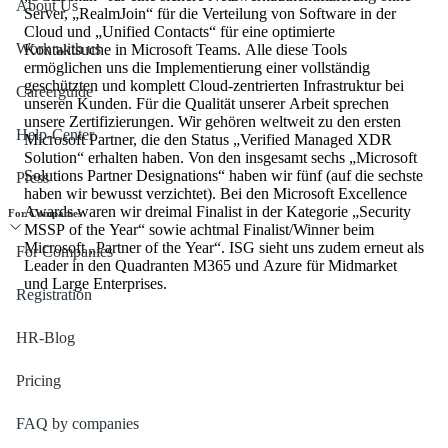
About Us
Server, „RealmJoin“ für die Verteilung von Software in der
Cloud und „Unified Contacts“ für eine optimierte
Work with us
Kontaktsuche in Microsoft Teams. Alle diese Tools
ermöglichen uns die Implementierung einer vollständig
geschützten und komplett Cloud-zentrierten Infrastruktur bei
Careerguide
unseren Kunden. Für die Qualität unserer Arbeit sprechen
unsere Zertifizierungen. Wir gehören weltweit zu den ersten
Help-Center
Microsoft Partner, die den Status „Verified Managed XDR
Solution“ erhalten haben. Von den insgesamt sechs „Microsoft
Solutions Partner Designations“ haben wir fünf (auf die sechste
Press
haben wir bewusst verzichtet). Bei den Microsoft Excellence
Awards waren wir dreimal Finalist in der Kategorie „Security
For Companies
MSSP of the Year“ sowie achtmal Finalist/Winner beim
Microsoft „Partner of the Year“. ISG sieht uns zudem erneut als
For Companies
Leader in den Quadranten M365 und Azure für Midmarket
und Large Enterprises.
Registration
HR-Blog
Pricing
FAQ by companies