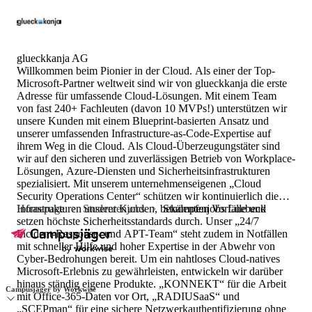
glueckkanja AG
Willkommen beim Pionier in der Cloud. Als einer der Top-
Microsoft-Partner weltweit sind wir von glueckkanja die erste
Adresse für umfassende Cloud-Lösungen. Mit einem Team
von fast 240+ Fachleuten (davon 10 MVPs!) unterstützen wir
unsere Kunden mit einem Blueprint-basierten Ansatz und
unserer umfassenden Infrastructure-as-Code-Expertise auf
ihrem Weg in die Cloud. Als Cloud-Überzeugungstäter sind
wir auf den sicheren und zuverlässigen Betrieb von Workplace-
Lösungen, Azure-Diensten und Sicherheitsinfrastrukturen
spezialisiert. Mit unserem unternehmenseigenen „Cloud
Security Operations Center“ schützen wir kontinuierlich die
Infrastrukturen unserer Kunden, bekämpfen Vorfälle und
Homepage
Studentenjobs
Studentenjobs Luebeck
setzen höchste Sicherheitsstandards durch. Unser „24/7
Incident-Response- und APT-Team“ steht zudem in Notfällen
mit schneller Hilfe und hoher Expertise in der Abwehr von
Cyber-Bedrohungen bereit. Um ein nahtloses Cloud-natives
Microsoft-Erlebnis zu gewährleisten, entwickeln wir darüber
hinaus ständig eigene Produkte. „KONNEKT“ für die Arbeit
Campusjäger by Workwise
mit Office-365-Daten vor Ort, „RADIUSaaS“ und
„SCEPman“ für eine sichere Netzwerkauthentifizierung ohne