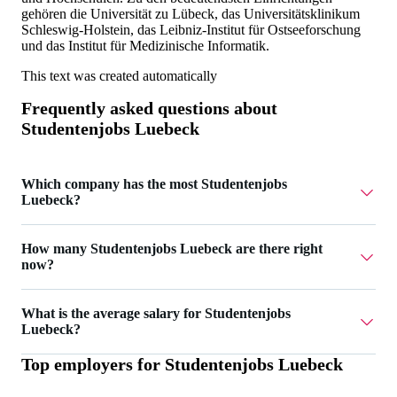
gehören die Universität zu Lübeck, das Universitätsklinikum
Schleswig-Holstein, das Leibniz-Institut für Ostseeforschung
und das Institut für Medizinische Informatik.
This text was created automatically
Frequently asked questions about
Studentenjobs Luebeck
Which company has the most Studentenjobs
Luebeck?
AIGHT RE UG has 2 Studentenjobs Luebeck.
How many Studentenjobs Luebeck are there right
now?
Currently there are 13 Studentenjobs Luebeck.
What is the average salary for Studentenjobs
Luebeck?
Top employers for
Studentenjobs Luebeck
The average salary for Studentenjobs Luebeck is 20 €.