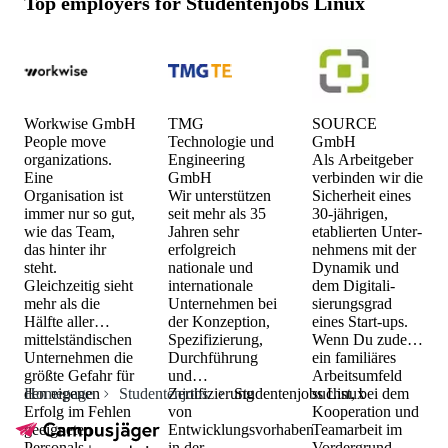
Top employers for
Studentenjobs Linux
The best employers for Studentenjobs Linux are Workwise
GmbH, TMG Technologie und Engineering GmbH and
SOURCE GmbH.
Workwise GmbH
TMG
SOURCE
People move
Technologie und
GmbH
organizations.
Engineering
Als Arbeitgeber
Eine
GmbH
verbin­den wir die
Organisation ist
Wir unterstützen
Sicherheit eines
immer nur so gut,
seit mehr als 35
30-jährigen,
wie das Team,
Jahren sehr
etablierten Unter­
das hinter ihr
erfolgreich
nehmens mit der
steht.
nationale und
Dynamik und
Gleichzeitig sieht
internationale
dem Digitali­
mehr als die
Unternehmen bei
sierungs­grad
Hälfte aller
der Konzeption,
eines Start-ups.
mittelständischen
Spezifizierung,
Wenn Du zudem
Unternehmen die
Durchführung
ein familiäres
größte Gefahr für
und
Arbeits­umfeld
den eigenen
Homepage
Studentenjobs
Zertifizierung
Studentenjobs Linux
suchst, bei dem
Erfolg im Fehlen
von
Kooperation und
geeigneten
Entwicklungsvorhaben
Teamarbeit im
Personals.
in der
Vordergrund