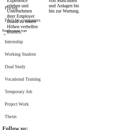
Experience
von Maschinen
erleben und
und Anlagen bis
Pricing
Unternehmen
hin zur Wartung.
ihrer Employer
FAQ by companies
Brand zu neuen
Höhen verhelfen
Employment type
können.
Internship
Working Student
Dual Study
Vocational Training
Temporary Job
Project Work
Thesis
Follow us: