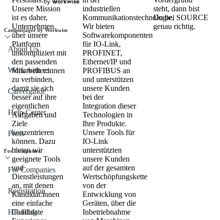
Unsere Mission
industriellen
steht, dann bist
ist es daher,
Kommunikationstechnologie.
Du bei SOURCE
Unternehmen
Wir bieten
genau richtig.
Campusjäger by Workwise
über unsere
Softwarekomponenten
Plattform
für IO-Link,
About Us
unkompliziert mit
PROFINET,
den passenden
Ethernet/IP und
Work with us
Mitarbeiter:innen
PROFIBUS an
zu verbinden,
und unterstützen
damit sie sich
unsere Kunden
Careerguide
besser auf ihre
bei der
eigentlichen
Integration dieser
Help-Center
Aufgaben und
Technologien in
Ziele
Ihre Produkte.
konzentrieren
Unsere Tools für
Press
können. Dazu
IO-Link
bieten wir
unterstützten
For Companies
geeignete Tools
unsere Kunden
und
auf der gesamten
For Companies
Dienstleistungen
Wertschöpfungskette
an, mit denen
von der
Registration
Kandidat:innen
Entwicklung von
eine einfache
Geräten, über die
HR-Blog
Candidate
Inbetriebnahme