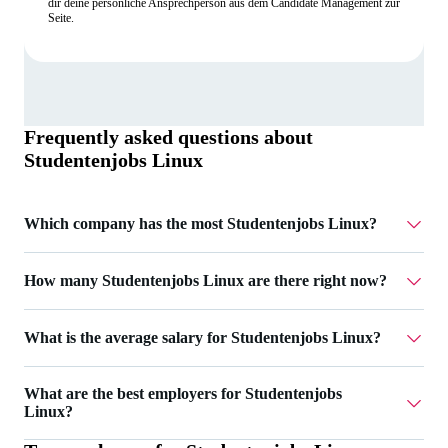
dir deine persönliche Ansprechperson aus dem Candidate Management zur
Seite.
Frequently asked questions about
Studentenjobs Linux
Which company has the most Studentenjobs Linux?
Knuddels GmbH & Co. KG has 3 Studentenjobs Linux.
How many Studentenjobs Linux are there right now?
Currently there are 16 Studentenjobs Linux.
What is the average salary for Studentenjobs Linux?
The average salary for Studentenjobs Linux is 18 €.
What are the best employers for Studentenjobs
Linux?