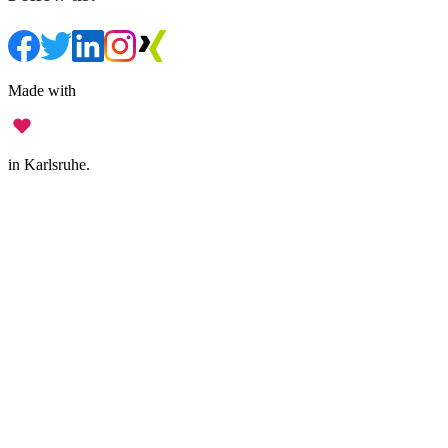
Made with
in Karlsruhe.
Legal Notice
•
Data Privacy
•
Terms of Use
•
Disclaimer