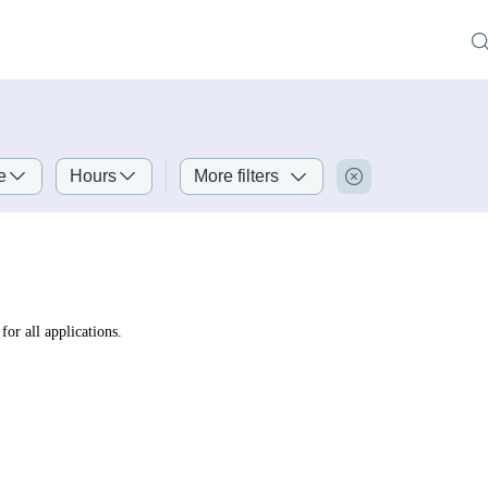
e
Hours
More filters
for all applications.