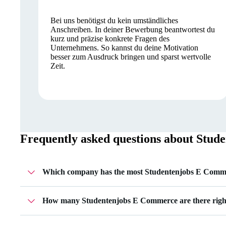
Bei uns benötigst du kein umständliches
Anschreiben. In deiner Bewerbung beantwortest du
kurz und präzise konkrete Fragen des
Unternehmens. So kannst du deine Motivation
besser zum Ausdruck bringen und sparst wertvolle
Zeit.
Frequently asked questions about
Stud
Which company has the most Studentenjobs E Comm
ABRIO GmbH has 1 Studentenjobs E Commerce.
How many Studentenjobs E Commerce are there rig
Currently there are 3 Studentenjobs E Commerce.