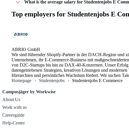
What is the average salary for Studentenjobs E Com
Top employers for
Studentenjobs E C
The average salary for Studentenjobs E Commerce is 15 
ABRIO GmbH
Wir sind führender Shopify-Partner in der DACH-Region und z
Unternehmen, ihr E-Commerce-Business mit maßgeschneiderten 
von D2C-Startups bis hin zu DAX-40-Konzernen. Unser Erfolg basiert auf einem dynamischen Team aus Developern, UX/UI Designern, Digital Marketing- und E-Commerce-Strategie-Experten. Mit
datengetriebenen Strategien, kreativen Lösungen und modernen T
Hierarchien und persö
Homepage
Studentenjobs
Studentenjobs E Commerce
Campusjäger by Workwise
About Us
Work with us
Careerguide
Help-Center