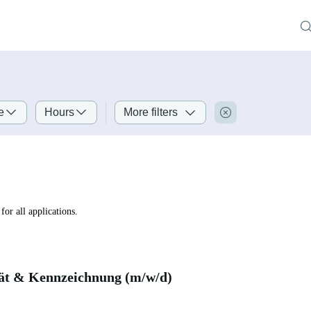
e
Hours
More filters
for all applications.
tät & Kennzeichnung (m/w/d)