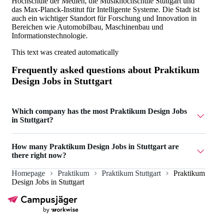
Hochschule der Medien, die Musikhochschule Stuttgart und
das Max-Planck-Institut für Intelligente Systeme. Die Stadt ist
auch ein wichtiger Standort für Forschung und Innovation in
Bereichen wie Automobilbau, Maschinenbau und
Informationstechnologie.
This text was created automatically
Frequently asked questions about
Praktikum
Design Jobs in Stuttgart
Which company has the most Praktikum Design Jobs
in Stuttgart?
mharchitekten has 1 Praktikum Design Jobs in Stuttgart.
How many Praktikum Design Jobs in Stuttgart are
there right now?
Homepage
Praktikum
Praktikum Stuttgart
Praktikum
Currently there are 1 Praktikum Design Jobs in Stuttgart.
Design Jobs in Stuttgart