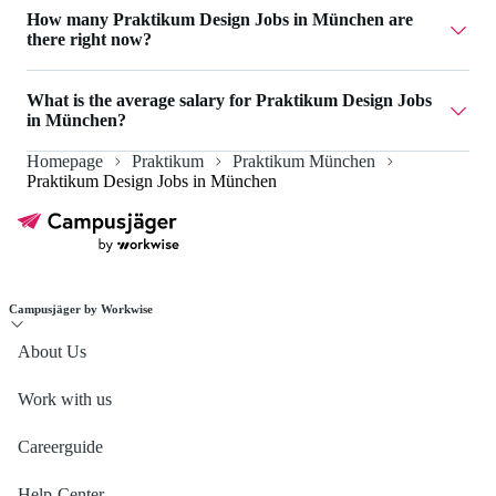
Analysys Mason Munich GmbH has 2 Praktikum Design
How many Praktikum Design Jobs in München are
Jobs in München.
there right now?
Currently there are 3 Praktikum Design Jobs in München.
What is the average salary for Praktikum Design Jobs
in München?
Homepage
Praktikum
Praktikum München
The average salary for Praktikum Design Jobs in München
Praktikum Design Jobs in München
is 2.325 €.
Campusjäger by Workwise
About Us
Work with us
Careerguide
Help-Center