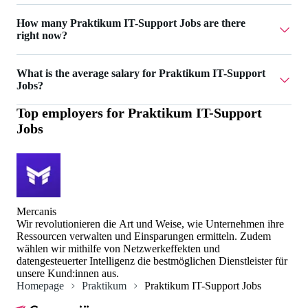
Mercanis has 1 Praktikum IT-Support Jobs.
How many Praktikum IT-Support Jobs are there
right now?
Currently there are 3 Praktikum IT-Support Jobs.
What is the average salary for Praktikum IT-Support
Jobs?
Top employers for
Praktikum IT-Support
The average salary for Praktikum IT-Support Jobs is
Jobs
2.100 €.
Mercanis
Wir revolutionieren die Art und Weise, wie Unternehmen ihre
Ressourcen verwalten und Einsparungen ermitteln. Zudem
wählen wir mithilfe von Netzwerkeffekten und
datengesteuerter Intelligenz die bestmöglichen Dienstleister für
unsere Kund:innen aus.
Homepage
Praktikum
Praktikum IT-Support Jobs