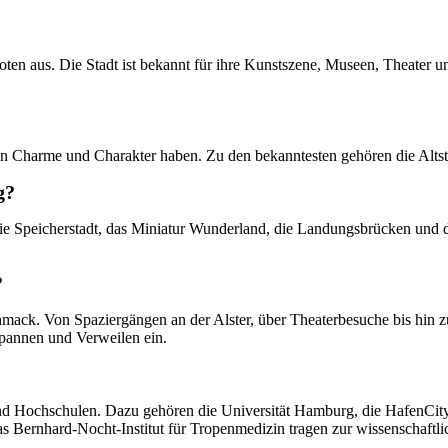
boten aus. Die Stadt ist bekannt für ihre Kunstszene, Museen, Theater 
enen Charme und Charakter haben. Zu den bekanntesten gehören die Altst
g?
 die Speicherstadt, das Miniatur Wunderland, die Landungsbrücken u
?
hmack. Von Spaziergängen an der Alster, über Theaterbesuche bis hin zu 
pannen und Verweilen ein.
nd Hochschulen. Dazu gehören die Universität Hamburg, die HafenCity 
Bernhard-Nocht-Institut für Tropenmedizin tragen zur wissenschaftlic