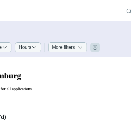
e
Hours
More filters
amburg
for all applications.
/d)