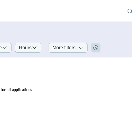
e
Hours
More filters
for all applications.