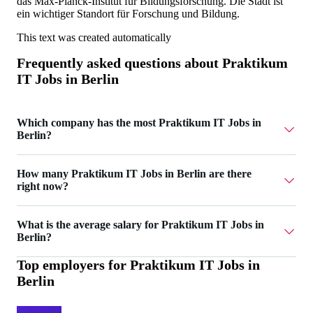
das Max-Planck-Institut für Bildungsforschung. Die Stadt ist
ein wichtiger Standort für Forschung und Bildung.
This text was created automatically
Frequently asked questions about
Praktikum
IT Jobs in Berlin
Which company has the most Praktikum IT Jobs in
Berlin?
Mercanis has 1 Praktikum IT Jobs in Berlin.
How many Praktikum IT Jobs in Berlin are there
right now?
Currently there are 2 Praktikum IT Jobs in Berlin.
What is the average salary for Praktikum IT Jobs in
Berlin?
Top employers for
Praktikum IT Jobs in
The average salary for Praktikum IT Jobs in Berlin is
Berlin
2.100 €.