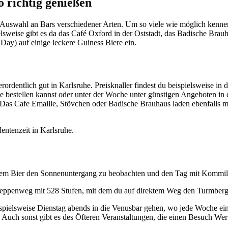
 richtig genießen
e Auswahl an Bars verschiedener Arten. Um so viele wie möglich kenne
pielsweise gibt es da das Café Oxford in der Oststadt, das Badische Br
 Day) auf einige leckere Guiness Biere ein.
rdentlich gut in Karlsruhe. Preisknaller findest du beispielsweise in 
te bestellen kannst oder unter der Woche unter günstigen Angeboten i
Das Cafe Emaille, Stövchen oder Badische Brauhaus laden ebenfalls mi
ntenzeit in Karlsruhe.
em Bier den Sonnenuntergang zu beobachten und den Tag mit Kommilit
 Treppenweg mit 528 Stufen, mit dem du auf direktem Weg den Turmber
spielsweise Dienstag abends in die Venusbar gehen, wo jede Woche ein T
 Auch sonst gibt es des Öfteren Veranstaltungen, die einen Besuch Wert