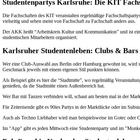
Studentenpartys Karlsruhe: Die KIT Fachs
Die Fachschaften des KIT veranstalten regelmäßige Fachschaftsparty
vielseitig und sehen meist von Fachschaft zu Fachschaft anders aus.
Der AKK heißt “Arbeitskreis Kultur und Kommunikation” und ist ei
studentischen Mitarbeitern organisiert.
Karlsruher Studentenleben: Clubs & Bars 
Wer eine Club-Auswahl aus Berlin oder Hamburg gewohnt ist, wird sich
Geschmack jeweils mit einem eigenen Stil punkten können.
Als Beispiel gibt es hier die “Stadtmitte”, wo regelmäßig Veranstal
genießen, da die Stadtmitte einen Außenbereich hat.
Wer Bar mit Tanzen verbinden will, schaut am besten mal in der Marktl
Für Zeitreisende gibt es 90ies Partys in der Marktlücke oder im Subs
Auch als Techno Liebhaber wird man beispielsweise im Gotec oder C
Im "App" gibt es jeden Mittwoch eine Studentenparty und im "Monke