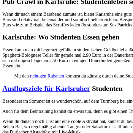
Pub Crawl in Karlsruhe: Studentenleben so
Wenn dir nach einem Barabend zumute ist, bietet Karlsruhe eine gut
Bars sind relativ nah beieinander und somit schnell erreichbar. Beis
Bars wie zum Beispiel das Scruffys laden (besonders am St.- Patricks
Karlsruhe: Wo Studenten Essen gehen
Essen kann man mit begrenzt gefülltem studentischen Geldbeutel außero
Spaghetti-Bolognese Teller für gerade mal 2,90 Euro in der Dauerkar
sich mit ungeschlagenen 2,50 Euro in einigen Dönerbuden genießen. 
Essen ein.
Mit den
richtigen Rabatten
kommst du günstig durch deine Stude
Ausflugsziele für Karlsruher
Studenten
Besonders im Sommer ist es wunderschön, auf dem Turmberg bei ein
Auch für dein Beintraining kannst du etwas tun, denn es gibt einen
Wenn du danach noch Lust auf eine coole Aktivität hat, kannst du bei
Seiten Bar, wo regelmäßig abends Tango- oder Salsakurse stattfinden.
das Durlacher Altstadtfest mit Live-Musik.