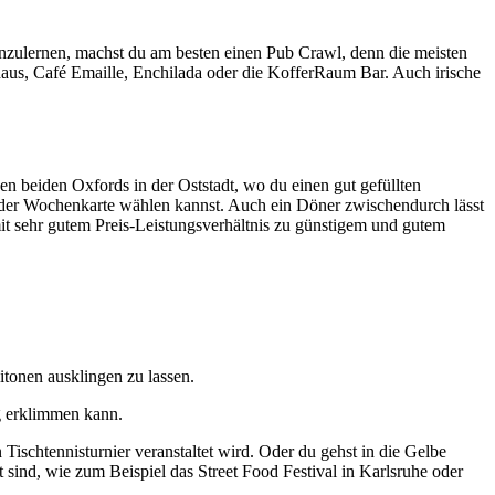
nzulernen, machst du am besten einen Pub Crawl, denn die meisten
auhaus, Café Emaille, Enchilada oder die KofferRaum Bar. Auch irische
den beiden Oxfords in der Oststadt, wo du einen gut gefüllten
n der Wochenkarte wählen kannst. Auch ein Döner zwischendurch lässt
t sehr gutem Preis-Leistungsverhältnis zu günstigem und gutem
onen ausklingen zu lassen.
g erklimmen kann.
ischtennisturnier veranstaltet wird. Oder du gehst in die Gelbe
 sind, wie zum Beispiel das Street Food Festival in Karlsruhe oder